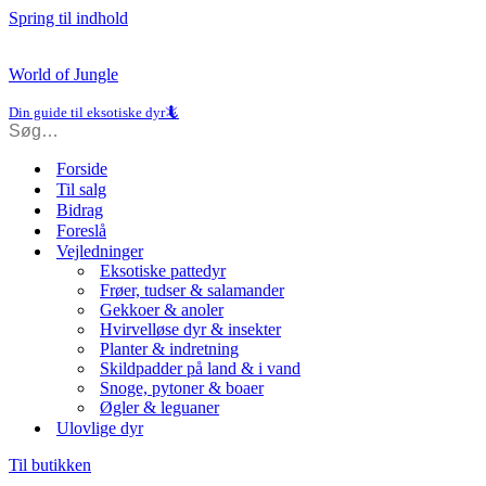
Spring til indhold
World of Jungle
Din guide til eksotiske dyr🦎
Forside
Til salg
Bidrag
Foreslå
Vejledninger
Eksotiske pattedyr
Frøer, tudser & salamander
Gekkoer & anoler
Hvirvelløse dyr & insekter
Planter & indretning
Skildpadder på land & i vand
Snoge, pytoner & boaer
Øgler & leguaner
Ulovlige dyr
Til butikken