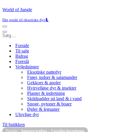
World of Jungle
Din guide til eksotiske dyr🦎
Navigation
menu
Navigation
menu
Forside
Til salg
Bidrag
Foreslå
Vejledninger
Eksotiske pattedyr
Frøer, tudser & salamander
Gekkoer & anoler
Hvirvelløse dyr & insekter
Planter & indretning
Skildpadder på land & i vand
Snoge, pytoner & boaer
Øgler & leguaner
Ulovlige dyr
Til butikken
Forside
›
Amazon træboa – Corallus hortulanus