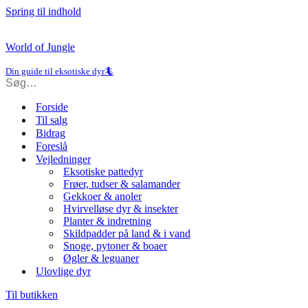
Spring til indhold
World of Jungle
Din guide til eksotiske dyr🦎
Forside
Til salg
Bidrag
Foreslå
Vejledninger
Eksotiske pattedyr
Frøer, tudser & salamander
Gekkoer & anoler
Hvirvelløse dyr & insekter
Planter & indretning
Skildpadder på land & i vand
Snoge, pytoner & boaer
Øgler & leguaner
Ulovlige dyr
Til butikken