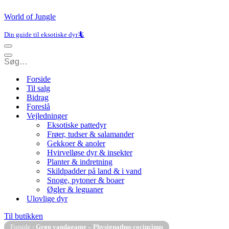
World of Jungle
Din guide til eksotiske dyr🦎
Navigation
menu
Navigation
menu
Forside
Til salg
Bidrag
Foreslå
Vejledninger
Eksotiske pattedyr
Frøer, tudser & salamander
Gekkoer & anoler
Hvirvelløse dyr & insekter
Planter & indretning
Skildpadder på land & i vand
Snoge, pytoner & boaer
Øgler & leguaner
Ulovlige dyr
Til butikken
Forside
›
Grøn vandagame – Physignathus cocincinus