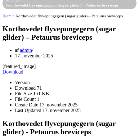
Forside
›
Korthovedet flyvepungegern (sugar glider) – Petaurus breviceps
Hjem
»
Korthovedet flyvepungegern (sugar glider) – Petaurus breviceps
Korthovedet flyvepungegern (sugar
glider) – Petaurus breviceps
af
admin
17. november 2025
[featured_image]
Download
Version
Download
71
File Size
151 KB
File Count
1
Create Date
17. november 2025
Last Updated
17. november 2025
Korthovedet flyvepungegern (sugar
glider) - Petaurus breviceps