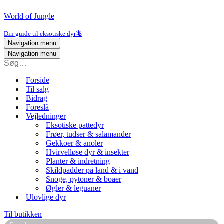
World of Jungle
Din guide til eksotiske dyr🦎
Navigation menu
Navigation menu
Forside
Til salg
Bidrag
Foreslå
Vejledninger
Eksotiske pattedyr
Frøer, tudser & salamander
Gekkoer & anoler
Hvirvelløse dyr & insekter
Planter & indretning
Skildpadder på land & i vand
Snoge, pytoner & boaer
Øgler & leguaner
Ulovlige dyr
Til butikken