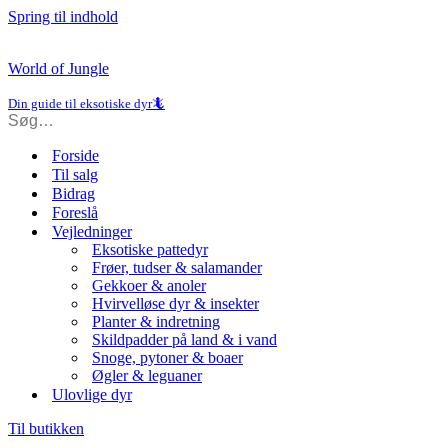
Spring til indhold
World of Jungle
Din guide til eksotiske dyr🦎
Forside
Til salg
Bidrag
Foreslå
Vejledninger
Eksotiske pattedyr
Frøer, tudser & salamander
Gekkoer & anoler
Hvirvelløse dyr & insekter
Planter & indretning
Skildpadder på land & i vand
Snoge, pytoner & boaer
Øgler & leguaner
Ulovlige dyr
Til butikken