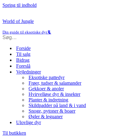
Spring til indhold
World of Jungle
Din guide til eksotiske dyr🦎
Forside
Til salg
Bidrag
Foreslå
Vejledninger
Eksotiske pattedyr
Frøer, tudser & salamander
Gekkoer & anoler
Hvirvelløse dyr & insekter
Planter & indretning
Skildpadder på land & i vand
Snoge, pytoner & boaer
Øgler & leguaner
Ulovlige dyr
Til butikken