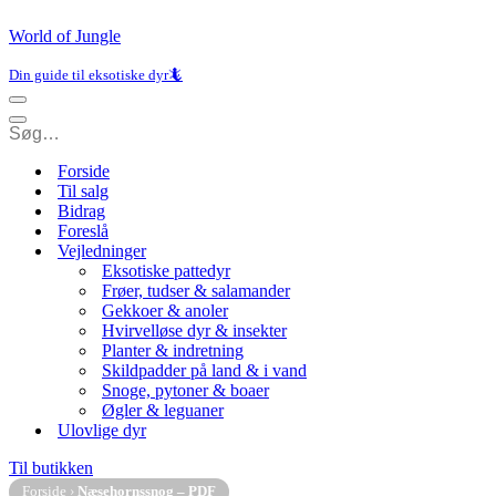
World of Jungle
Din guide til eksotiske dyr🦎
Navigation
menu
Navigation
menu
Forside
Til salg
Bidrag
Foreslå
Vejledninger
Eksotiske pattedyr
Frøer, tudser & salamander
Gekkoer & anoler
Hvirvelløse dyr & insekter
Planter & indretning
Skildpadder på land & i vand
Snoge, pytoner & boaer
Øgler & leguaner
Ulovlige dyr
Til butikken
Forside
›
Næsehornssnog – PDF