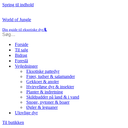
Spring til indhold
World of Jungle
Din guide til eksotiske dyr🦎
Forside
Til salg
Bidrag
Foreslå
Vejledninger
Eksotiske pattedyr
Frøer, tudser & salamander
Gekkoer & anoler
Hvirvelløse dyr & insekter
Planter & indretning
Skildpadder på land & i vand
Snoge, pytoner & boaer
Øgler & leguaner
Ulovlige dyr
Til butikken