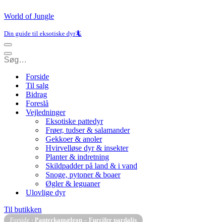
World of Jungle
Din guide til eksotiske dyr🦎
Navigation
menu
Navigation
menu
Forside
Til salg
Bidrag
Foreslå
Vejledninger
Eksotiske pattedyr
Frøer, tudser & salamander
Gekkoer & anoler
Hvirvelløse dyr & insekter
Planter & indretning
Skildpadder på land & i vand
Snoge, pytoner & boaer
Øgler & leguaner
Ulovlige dyr
Til butikken
Forside
›
Panterkamæleon – Furcifer pardalis