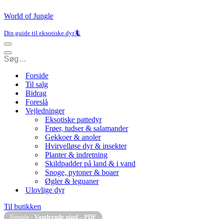
World of Jungle
Din guide til eksotiske dyr🦎
Navigation
menu
Navigation
menu
Forside
Til salg
Bidrag
Foreslå
Vejledninger
Eksotiske pattedyr
Frøer, tudser & salamander
Gekkoer & anoler
Hvirvelløse dyr & insekter
Planter & indretning
Skildpadder på land & i vand
Snoge, pytoner & boaer
Øgler & leguaner
Ulovlige dyr
Til butikken
Forside
›
Vandrende pind – PDF