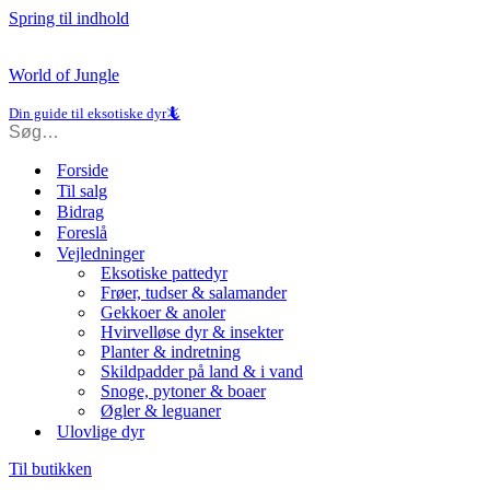
Spring til indhold
World of Jungle
Din guide til eksotiske dyr🦎
Forside
Til salg
Bidrag
Foreslå
Vejledninger
Eksotiske pattedyr
Frøer, tudser & salamander
Gekkoer & anoler
Hvirvelløse dyr & insekter
Planter & indretning
Skildpadder på land & i vand
Snoge, pytoner & boaer
Øgler & leguaner
Ulovlige dyr
Til butikken