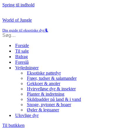
Spring til indhold
World of Jungle
Din guide til eksotiske dyr🦎
Forside
Til salg
Bidrag
Foreslå
Vejledninger
Eksotiske pattedyr
Frøer, tudser & salamander
Gekkoer & anoler
Hvirvelløse dyr & insekter
Planter & indretning
Skildpadder på land & i vand
Snoge, pytoner & boaer
Øgler & leguaner
Ulovlige dyr
Til butikken