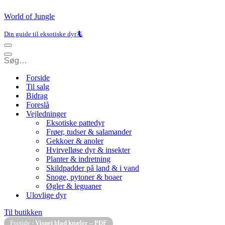
World of Jungle
Din guide til eksotiske dyr🦎
Navigation
menu
Navigation
menu
Forside
Til salg
Bidrag
Foreslå
Vejledninger
Eksotiske pattedyr
Frøer, tudser & salamander
Gekkoer & anoler
Hvirvelløse dyr & insekter
Planter & indretning
Skildpadder på land & i vand
Snoge, pytoner & boaer
Øgler & leguaner
Ulovlige dyr
Til butikken
Forside
›
Visnet blad knæler – PDF