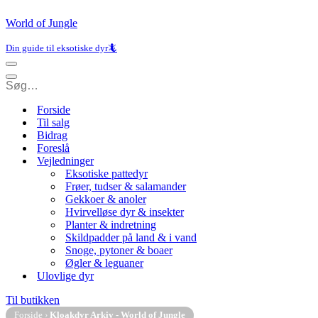
World of Jungle
Din guide til eksotiske dyr🦎
Navigation
menu
Navigation
menu
Forside
Til salg
Bidrag
Foreslå
Vejledninger
Eksotiske pattedyr
Frøer, tudser & salamander
Gekkoer & anoler
Hvirvelløse dyr & insekter
Planter & indretning
Skildpadder på land & i vand
Snoge, pytoner & boaer
Øgler & leguaner
Ulovlige dyr
Til butikken
Forside
›
Kloakdyr Arkiv - World of Jungle