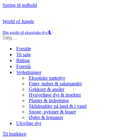
Spring til indhold
World of Jungle
Din guide til eksotiske dyr🦎
Forside
Til salg
Bidrag
Foreslå
Vejledninger
Eksotiske pattedyr
Frøer, tudser & salamander
Gekkoer & anoler
Hvirvelløse dyr & insekter
Planter & indretning
Skildpadder på land & i vand
Snoge, pytoner & boaer
Øgler & leguaner
Ulovlige dyr
Til butikken