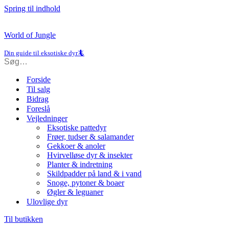
Spring til indhold
World of Jungle
Din guide til eksotiske dyr🦎
Forside
Til salg
Bidrag
Foreslå
Vejledninger
Eksotiske pattedyr
Frøer, tudser & salamander
Gekkoer & anoler
Hvirvelløse dyr & insekter
Planter & indretning
Skildpadder på land & i vand
Snoge, pytoner & boaer
Øgler & leguaner
Ulovlige dyr
Til butikken