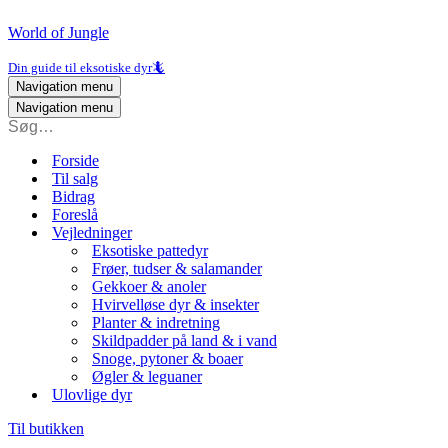
World of Jungle
Din guide til eksotiske dyr🦎
Navigation menu
Navigation menu
Forside
Til salg
Bidrag
Foreslå
Vejledninger
Eksotiske pattedyr
Frøer, tudser & salamander
Gekkoer & anoler
Hvirvelløse dyr & insekter
Planter & indretning
Skildpadder på land & i vand
Snoge, pytoner & boaer
Øgler & leguaner
Ulovlige dyr
Til butikken