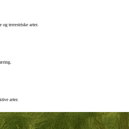
og terrestriske arter.
næring.
ive arter.