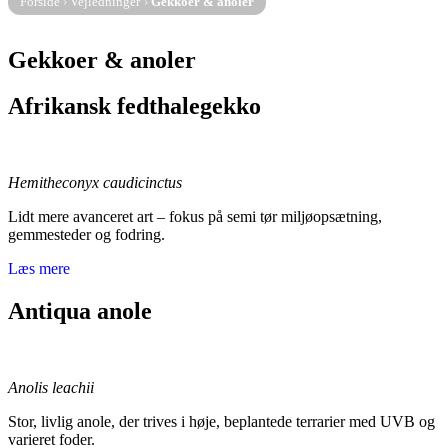
Forside
›
Vejledninger
›
Gekkoer & anoler
Gekkoer & anoler
Afrikansk fedthalegekko
Hemitheconyx caudicinctus
Lidt mere avanceret art – fokus på semi tør miljøopsætning,
gemmesteder og fodring.
Læs mere
Antiqua anole
Anolis leachii
Stor, livlig anole, der trives i høje, beplantede terrarier med UVB og
varieret foder.