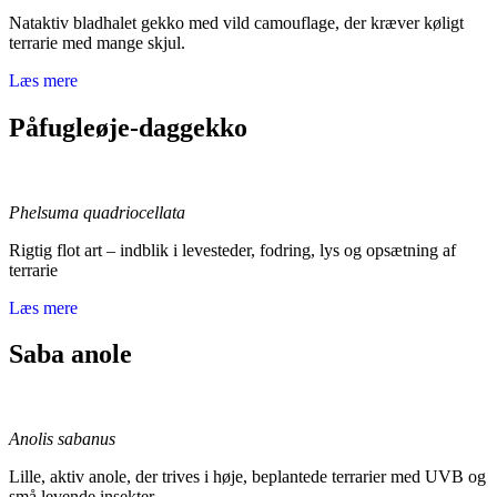
Nataktiv bladhalet gekko med vild camouflage, der kræver køligt
terrarie med mange skjul.
Læs mere
Påfugleøje-daggekko
Phelsuma quadriocellata
Rigtig flot art – indblik i levesteder, fodring, lys og opsætning af
terrarie
Læs mere
Saba anole
Anolis sabanus
Lille, aktiv anole, der trives i høje, beplantede terrarier med UVB og
små levende insekter.