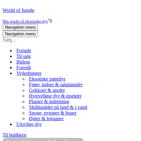
World of Jungle
Din guide til eksotiske dyr
Navigation menu
Navigation menu
Forside
Til salg
Bidrag
Foreslå
Vejledninger
Eksotiske pattedyr
Frøer, tudser & salamander
Gekkoer & anoler
Hvirvelløse dyr & insekter
Planter & indretning
Skildpadder på land & i vand
Snoge, pytoner & boaer
Øgler & leguaner
Ulovlige dyr
Til butikken