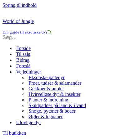
Spring til indhold
World of Jungle
Din guide til eksotiske dyr
Forside
Til salg
Bidrag
Foreslå
Vejledninger
Eksotiske pattedyr
Frøer, tudser & salamander
Gekkoer & anoler
Hvirvelløse dyr & insekter
Planter & indretning
Skildpadder på land & i vand
Snoge, pytoner & boaer
Øgler & leguaner
Ulovlige dyr
Til butikken