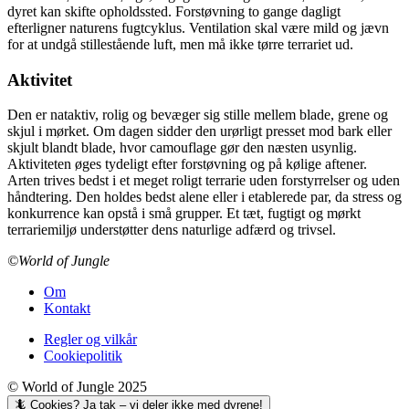
dyret kan skifte opholdssted. Forstøvning to gange dagligt
efterligner naturens fugtcyklus. Ventilation skal være mild og jævn
for at undgå stillestående luft, men må ikke tørre terrariet ud.
Aktivitet
Den er nataktiv, rolig og bevæger sig stille mellem blade, grene og
skjul i mørket. Om dagen sidder den urørligt presset mod bark eller
skjult blandt blade, hvor camouflage gør den næsten usynlig.
Aktiviteten øges tydeligt efter forstøvning og på kølige aftener.
Arten trives bedst i et meget roligt terrarie uden forstyrrelser og uden
håndtering. Den holdes bedst alene eller i etablerede par, da stress og
konkurrence kan opstå i små grupper. Et tæt, fugtigt og mørkt
terrariemiljø understøtter dens naturlige adfærd og trivsel.
©World of Jungle
Om
Kontakt
Regler og vilkår
Cookiepolitik
© World of Jungle 2025
🦎 Cookies? Ja tak – vi deler ikke med dyrene!