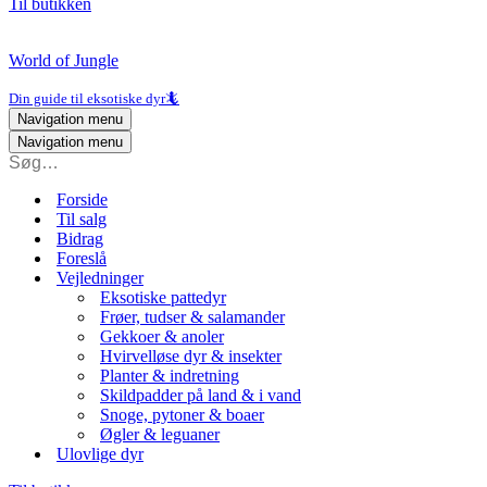
Til butikken
World of Jungle
Din guide til eksotiske dyr🦎
Navigation menu
Navigation menu
Forside
Til salg
Bidrag
Foreslå
Vejledninger
Eksotiske pattedyr
Frøer, tudser & salamander
Gekkoer & anoler
Hvirvelløse dyr & insekter
Planter & indretning
Skildpadder på land & i vand
Snoge, pytoner & boaer
Øgler & leguaner
Ulovlige dyr