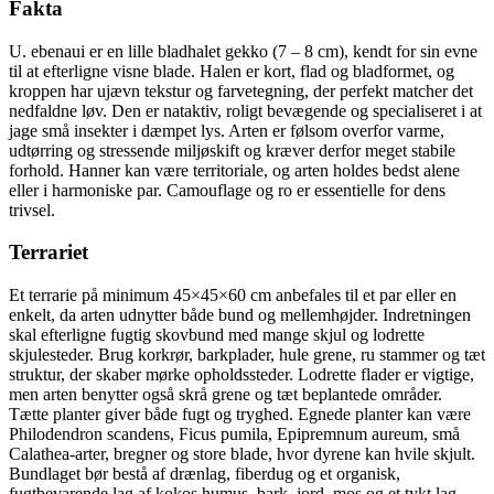
Fakta
U. ebenaui er en lille bladhalet gekko (7 – 8 cm), kendt for sin evne
til at efterligne visne blade. Halen er kort, flad og bladformet, og
kroppen har ujævn tekstur og farvetegning, der perfekt matcher det
nedfaldne løv. Den er nataktiv, roligt bevægende og specialiseret i at
jage små insekter i dæmpet lys. Arten er følsom overfor varme,
udtørring og stressende miljøskift og kræver derfor meget stabile
forhold. Hanner kan være territoriale, og arten holdes bedst alene
eller i harmoniske par. Camouflage og ro er essentielle for dens
trivsel.
Terrariet
Et terrarie på minimum 45×45×60 cm anbefales til et par eller en
enkelt, da arten udnytter både bund og mellemhøjder. Indretningen
skal efterligne fugtig skovbund med mange skjul og lodrette
skjulesteder. Brug korkrør, barkplader, hule grene, ru stammer og tæt
struktur, der skaber mørke opholdssteder. Lodrette flader er vigtige,
men arten benytter også skrå grene og tæt beplantede områder.
Tætte planter giver både fugt og tryghed. Egnede planter kan være
Philodendron scandens, Ficus pumila, Epipremnum aureum, små
Calathea-arter, bregner og store blade, hvor dyrene kan hvile skjult.
Bundlaget bør bestå af drænlag, fiberdug og et organisk,
fugtbevarende lag af kokos humus, bark, jord, mos og et tykt lag