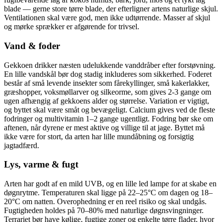
blade — gerne store tørre blade, der efterligner artens naturlige skjul.
Ventilationen skal være god, men ikke udtørrende. Masser af skjul
og mørke sprækker er afgørende for trivsel.
Vand & foder
Gekkoen drikker næsten udelukkende vanddråber efter forstøvning.
En lille vandskål bør dog stadig inkluderes som sikkerhed. Foderet
består af små levende insekter som fårekyllinger, små kakerlakker,
græshopper, voksmøllarver og silkeorme, som gives 2-3 gange om
ugen afhængig af gekkoens alder og størrelse. Variation er vigtigt,
og byttet skal være småt og bevægeligt. Calcium gives ved de fleste
fodringer og multivitamin 1–2 gange ugentligt. Fodring bør ske om
aftenen, når dyrene er mest aktive og villige til at jage. Byttet må
ikke være for stort, da arten har lille mundåbning og forsigtig
jagtadfærd.
Lys, varme & fugt
Arten har godt af en mild UVB, og en lille led lampe for at skabe en
døgnrytme. Temperaturen skal ligge på 22–25°C om dagen og 18–
20°C om natten. Overophedning er en reel risiko og skal undgås.
Fugtigheden holdes på 70–80% med naturlige døgnsvingninger.
Terrariet bør have kølige, fugtige zoner og enkelte tørre flader, hvor