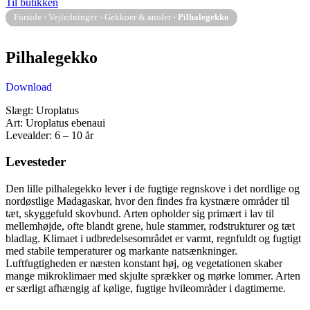
Til butikken
Forside
›
Vejledninger
›
Gekkoer & anoler
›
Pilhalegekko
Pilhalegekko
Download
Slægt: Uroplatus
Art: Uroplatus ebenaui
Levealder: 6 – 10 år
Levesteder
Den lille pilhalegekko lever i de fugtige regnskove i det nordlige og
nordøstlige Madagaskar, hvor den findes fra kystnære områder til
tæt, skyggefuld skovbund. Arten opholder sig primært i lav til
mellemhøjde, ofte blandt grene, hule stammer, rodstrukturer og tæt
bladlag. Klimaet i udbredelsesområdet er varmt, regnfuldt og fugtigt
med stabile temperaturer og markante natsænkninger.
Luftfugtigheden er næsten konstant høj, og vegetationen skaber
mange mikroklimaer med skjulte sprækker og mørke lommer. Arten
er særligt afhængig af kølige, fugtige hvileområder i dagtimerne.