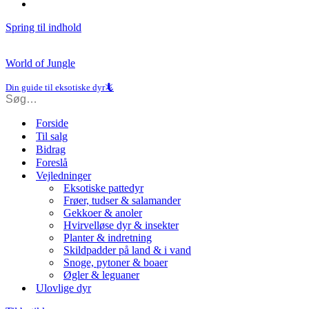
Spring til indhold
World of Jungle
Din guide til eksotiske dyr🦎
Forside
Til salg
Bidrag
Foreslå
Vejledninger
Eksotiske pattedyr
Frøer, tudser & salamander
Gekkoer & anoler
Hvirvelløse dyr & insekter
Planter & indretning
Skildpadder på land & i vand
Snoge, pytoner & boaer
Øgler & leguaner
Ulovlige dyr