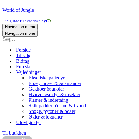
World of Jungle
Din guide til eksotiske dyr
Navigation menu
Navigation menu
Forside
Til salg
Bidrag
Foreslå
Vejledninger
Eksotiske pattedyr
Frøer, tudser & salamander
Gekkoer & anoler
Hvirvelløse dyr & insekter
Planter & indretning
Skildpadder på land & i vand
Snoge, pytoner & boaer
Øgler & leguaner
Ulovlige dyr
Til butikken