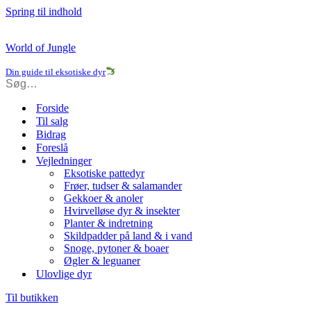
Spring til indhold
World of Jungle
Din guide til eksotiske dyr
Forside
Til salg
Bidrag
Foreslå
Vejledninger
Eksotiske pattedyr
Frøer, tudser & salamander
Gekkoer & anoler
Hvirvelløse dyr & insekter
Planter & indretning
Skildpadder på land & i vand
Snoge, pytoner & boaer
Øgler & leguaner
Ulovlige dyr
Til butikken