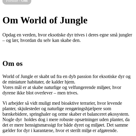
Forside
›
Om
Om World of Jungle
Opdag en verden, hvor eksotiske dyr trives i deres egne små jungler
– og lær, hvordan du selv kan skabe den.
Om os
World of Jungle er skabt ud fra en dyb passion for eksotiske dyr og
de miniature habitater, de kalder hjem.
Vores mål er at skabe naturlige og velfungerende miljøer, hvor
dyrene ikke blot overlever – men trives.
Vi arbejder så vidt muligt med bioaktive terrarier, hvor levende
planter, skjulesteder og naturlige rengøringshjælpere som
bænkebidere, springhaler og orme skaber et balanceret økosystem.
Nogle dyr holdes dog i mere robuste opsætninger uden planter, da
det er mere hensigtsmæssigt for både dyret og miljøet. Det samme
gælder for dyr i karantæne, hvor et sterilt miljø er afgørende.