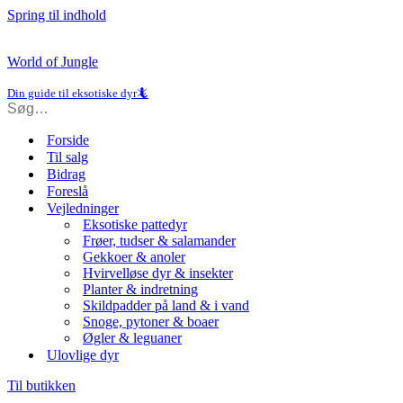
Spring til indhold
World of Jungle
Din guide til eksotiske dyr🦎
Forside
Til salg
Bidrag
Foreslå
Vejledninger
Eksotiske pattedyr
Frøer, tudser & salamander
Gekkoer & anoler
Hvirvelløse dyr & insekter
Planter & indretning
Skildpadder på land & i vand
Snoge, pytoner & boaer
Øgler & leguaner
Ulovlige dyr
Til butikken