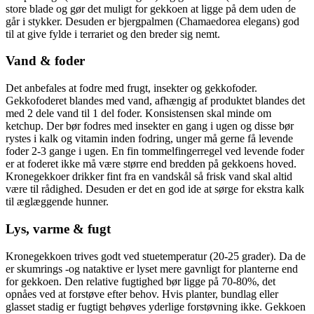
store blade og gør det muligt for gekkoen at ligge på dem uden de
går i stykker. Desuden er bjergpalmen (Chamaedorea elegans) god
til at give fylde i terrariet og den breder sig nemt.
Vand & foder
Det anbefales at fodre med frugt, insekter og gekkofoder.
Gekkofoderet blandes med vand, afhængig af produktet blandes det
med 2 dele vand til 1 del foder. Konsistensen skal minde om
ketchup. Der bør fodres med insekter en gang i ugen og disse bør
rystes i kalk og vitamin inden fodring, unger må gerne få levende
foder 2-3 gange i ugen. En fin tommelfingerregel ved levende foder
er at foderet ikke må være større end bredden på gekkoens hoved.
Kronegekkoer drikker fint fra en vandskål så frisk vand skal altid
være til rådighed. Desuden er det en god ide at sørge for ekstra kalk
til æglæggende hunner.
Lys, varme & fugt
Kronegekkoen trives godt ved stuetemperatur (20-25 grader). Da de
er skumrings -og nataktive er lyset mere gavnligt for planterne end
for gekkoen. Den relative fugtighed bør ligge på 70-80%, det
opnåes ved at forstøve efter behov. Hvis planter, bundlag eller
glasset stadig er fugtigt behøves yderlige forstøvning ikke. Gekkoen