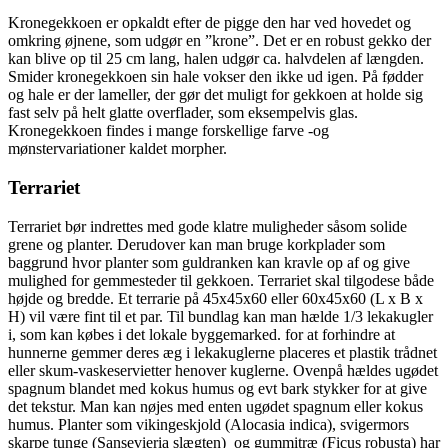
Kronegekkoen er opkaldt efter de pigge den har ved hovedet og
omkring øjnene, som udgør en ”krone”. Det er en robust gekko der
kan blive op til 25 cm lang, halen udgør ca. halvdelen af længden.
Smider kronegekkoen sin hale vokser den ikke ud igen. På fødder
og hale er der lameller, der gør det muligt for gekkoen at holde sig
fast selv på helt glatte overflader, som eksempelvis glas.
Kronegekkoen findes i mange forskellige farve -og
mønstervariationer kaldet morpher.
Terrariet
Terrariet bør indrettes med gode klatre muligheder såsom solide
grene og planter. Derudover kan man bruge korkplader som
baggrund hvor planter som guldranken kan kravle op af og give
mulighed for gemmesteder til gekkoen. Terrariet skal tilgodese både
højde og bredde. Et terrarie på 45x45x60 eller 60x45x60 (L x B x
H) vil være fint til et par. Til bundlag kan man hælde 1/3 lekakugler
i, som kan købes i det lokale byggemarked. for at forhindre at
hunnerne gemmer deres æg i lekakuglerne placeres et plastik trådnet
eller skum-vaskeservietter henover kuglerne. Ovenpå hældes ugødet
spagnum blandet med kokus humus og evt bark stykker for at give
det tekstur. Man kan nøjes med enten ugødet spagnum eller kokus
humus. Planter som vikingeskjold (Alocasia indica), svigermors
skarpe tunge (Sansevieria slægten) og gummitræ (Ficus robusta) har