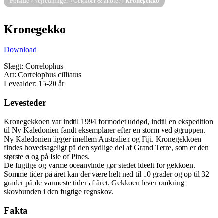
Forside
›
Vejledninger
›
Gekkoer & anoler
›
Kronegekko
Kronegekko
Download
Slægt: Correlophus
Art: Correlophus cilliatus
Levealder: 15-20 år
Levesteder
Kronegekkoen var indtil 1994 formodet uddød, indtil en ekspedition
til Ny Kaledonien fandt eksemplarer efter en storm ved øgruppen.
Ny Kaledonien ligger imellem Australien og Fiji. Kronegekkoen
findes hovedsageligt på den sydlige del af Grand Terre, som er den
største ø og på Isle of Pines.
De fugtige og varme oceanvinde gør stedet ideelt for gekkoen.
Somme tider på året kan der være helt ned til 10 grader og op til 32
grader på de varmeste tider af året. Gekkoen lever omkring
skovbunden i den fugtige regnskov.
Fakta