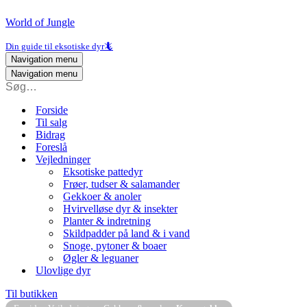
World of Jungle
Din guide til eksotiske dyr🦎
Navigation menu
Navigation menu
Forside
Til salg
Bidrag
Foreslå
Vejledninger
Eksotiske pattedyr
Frøer, tudser & salamander
Gekkoer & anoler
Hvirvelløse dyr & insekter
Planter & indretning
Skildpadder på land & i vand
Snoge, pytoner & boaer
Øgler & leguaner
Ulovlige dyr
Til butikken