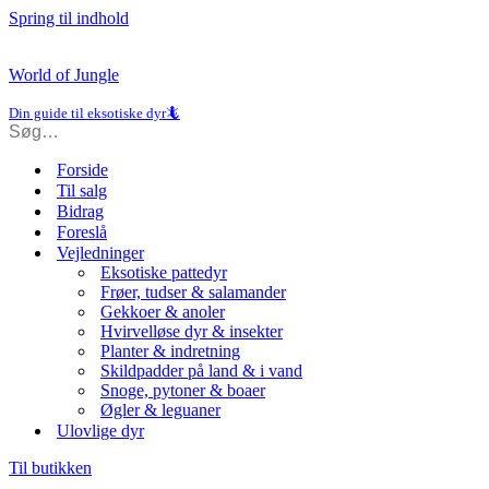
Spring til indhold
World of Jungle
Din guide til eksotiske dyr🦎
Forside
Til salg
Bidrag
Foreslå
Vejledninger
Eksotiske pattedyr
Frøer, tudser & salamander
Gekkoer & anoler
Hvirvelløse dyr & insekter
Planter & indretning
Skildpadder på land & i vand
Snoge, pytoner & boaer
Øgler & leguaner
Ulovlige dyr
Til butikken