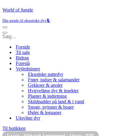
World of Jungle
Din guide til eksotiske dyr🦎
Navigation
menu
Navigation
menu
Forside
Til salg
Bidrag
Foreslå
Vejledninger
Eksotiske pattedyr
Frøer, tudser & salamander
Gekkoer & anoler
Hvirvelløse dyr & insekter
Planter & indretning
Skildpadder på land & i vand
Snoge, pytoner & boaer
Øgler & leguaner
Ulovlige dyr
Til butikken
Forside
›
Afrikansk kæmpesnegl – Ovum – PDF