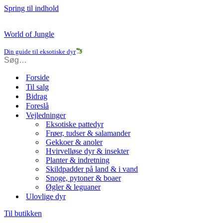
Spring til indhold
World of Jungle
Din guide til eksotiske dyr
Forside
Til salg
Bidrag
Foreslå
Vejledninger
Eksotiske pattedyr
Frøer, tudser & salamander
Gekkoer & anoler
Hvirvelløse dyr & insekter
Planter & indretning
Skildpadder på land & i vand
Snoge, pytoner & boaer
Øgler & leguaner
Ulovlige dyr
Til butikken