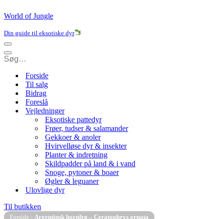
World of Jungle
Din guide til eksotiske dyr
Navigation
menu
Navigation
menu
Forside
Til salg
Bidrag
Foreslå
Vejledninger
Eksotiske pattedyr
Frøer, tudser & salamander
Gekkoer & anoler
Hvirvelløse dyr & insekter
Planter & indretning
Skildpadder på land & i vand
Snoge, pytoner & boaer
Øgler & leguaner
Ulovlige dyr
Til butikken
Forside
›
Argentinsk hornfrø – Ceratophrys ornata