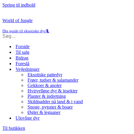
Spring til indhold
World of Jungle
Din guide til eksotiske dyr🦎
Forside
Til salg
Bidrag
Foreslå
Vejledninger
Eksotiske pattedyr
Frøer, tudser & salamander
Gekkoer & anoler
Hvirvelløse dyr & insekter
Planter & indretning
Skildpadder på land & i vand
Snoge, pytoner & boaer
Øgler & leguaner
Ulovlige dyr
Til butikken