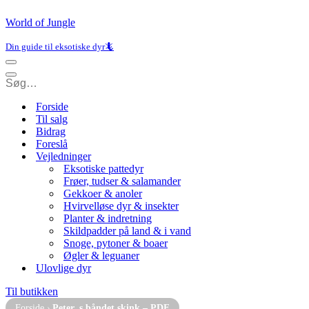
World of Jungle
Din guide til eksotiske dyr🦎
Navigation
menu
Navigation
menu
Forside
Til salg
Bidrag
Foreslå
Vejledninger
Eksotiske pattedyr
Frøer, tudser & salamander
Gekkoer & anoler
Hvirvelløse dyr & insekter
Planter & indretning
Skildpadder på land & i vand
Snoge, pytoner & boaer
Øgler & leguaner
Ulovlige dyr
Til butikken
Forside
›
Peter_s båndet skink – PDF