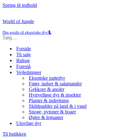
Spring til indhold
World of Jungle
Din guide til eksotiske dyr🦎
Forside
Til salg
Bidrag
Foreslå
Vejledninger
Eksotiske pattedyr
Frøer, tudser & salamander
Gekkoer & anoler
Hvirvelløse dyr & insekter
Planter & indretning
Skildpadder på land & i vand
Snoge, pytoner & boaer
Øgler & leguaner
Ulovlige dyr
Til butikken