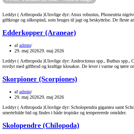
Leddyr ( Arthropoda )Ulovlige dyr: Atrax robustus, Phoneutria nigriv
giftkroge og silkespind, som bruges til jagt og beskyttelse. De fleste
Edderkopper (Araneae)
af
admin
29. maj 2026
29. maj 2026
Leddyr ( Arthropoda )Ulovlige dyr: Androctonus spp., Buthus spp., Ce
rovdyr med giftbrod og kraftige klosakse. De lever i varme og tørr
Skorpioner (Scorpiones)
af
admin
29. maj 2026
29. maj 2026
Leddyr ( Arthropoda )Ulovlige dyr: Scholopendra gigantea samt Scho
smertefulde bid og findes i både tropiske og tempererede områder.
Skolopendre (Chilopoda)