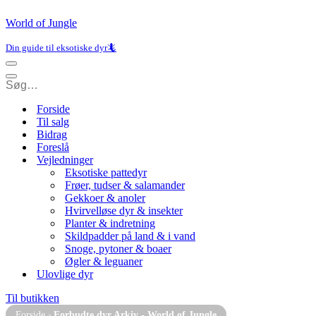
World of Jungle
Din guide til eksotiske dyr🦎
Navigation
menu
Navigation
menu
Forside
Til salg
Bidrag
Foreslå
Vejledninger
Eksotiske pattedyr
Frøer, tudser & salamander
Gekkoer & anoler
Hvirvelløse dyr & insekter
Planter & indretning
Skildpadder på land & i vand
Snoge, pytoner & boaer
Øgler & leguaner
Ulovlige dyr
Til butikken
Forside
›
Forbudte dyr Arkiv - World of Jungle