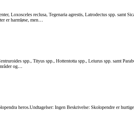
enter, Loxosceles reclusa, Tegenaria agrestis, Latrodectus spp. samt S
 arter er harmløse, men…
ntruroides spp., Tityus spp., Hottentotta spp., Leiurus spp. samt Parab
e områder og…
lopendra heros.Undtagelser: Ingen Beskrivelse: Skolopendre er hurtige