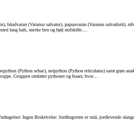
 båndvaran (Varanus salvator), papuavaran (Varanus salvadorii), nilva
r med lang hals, stærke ben og højt stofskifte.…
ppepython (Python sebae), netpython (Python reticulatus) samt grøn an
 kroppe. Gruppen omfatter pythoner og boaer, hvor…
dtagelser: Ingen Beskrivelse: Jordhugorme er små, jordlevende slanger, 