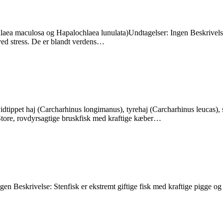
aea maculosa og Hapalochlaea lunulata)Undtagelser: Ingen Beskrivelse:
 ved stress. De er blandt verdens…
idtippet haj (Carcharhinus longimanus), tyrehaj (Carcharhinus leucas), 
Store, rovdyrsagtige bruskfisk med kraftige kæber…
en Beskrivelse: Stenfisk er ekstremt giftige fisk med kraftige pigge og c