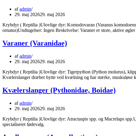
af
admin
29. maj 2026
29. maj 2026
Krybdyr ( Reptilia )Ulovlige dyr: Komodovaran (Varanus komodoensis),
ornatus)Undtagelser: Ingen Beskrivelse: Varaner er store, aktive øgle
Varaner (Varanidae)
af
admin
29. maj 2026
29. maj 2026
Krybdyr ( Reptilia )Ulovlige dyr: Tigerpython (Python molurus), kli
Kvælerslanger dræber bytte ved kvælning og har stærke, muskuløse
Kvælerslanger (Pythonidae, Boidae)
af
admin
29. maj 2026
29. maj 2026
Krybdyr ( Reptilia )Ulovlige dyr: Atractaspis spp. og Macrelaps spp.Un
specialiseret fødevalg.