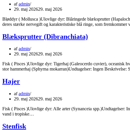
af
admin
29. maj 2026
29. maj 2026
Bløddyr ( Mollusca )Ulovlige dyr: Blåringede blæksprutter (Hapalochl
deres stærke nervegift og karakteristiske blå ringe, som fremkommer
Blæksprutter (Dibranchiata)
af
admin
29. maj 2026
29. maj 2026
Fisk ( Pisces )Ulovlige dyr: Tigerhaj (Galeocerdo cuvier), oceanisk hv
stor hammerhaj (Sphyrna mokarran)Undtagelser: Ingen Beskrivelse: 
Hajer
af
admin
29. maj 2026
29. maj 2026
Fisk ( Pisces )Ulovlige dyr: Alle arter (Synanceia spp.)Undtagelser: Ing
vand i tropiske…
Stenfisk