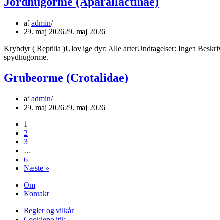
Jordhugorme (Aparallactinae)
af
admin
29. maj 2026
29. maj 2026
Krybdyr ( Reptilia )Ulovlige dyr: Alle arterUndtagelser: Ingen Besk
spydhugorme.
Grubeorme (Crotalidae)
af
admin
29. maj 2026
29. maj 2026
1
2
3
…
6
Næste »
Om
Kontakt
Regler og vilkår
Cookiepolitik