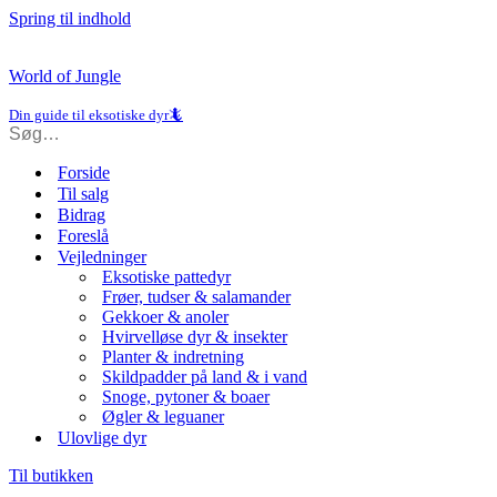
Spring til indhold
World of Jungle
Din guide til eksotiske dyr🦎
Forside
Til salg
Bidrag
Foreslå
Vejledninger
Eksotiske pattedyr
Frøer, tudser & salamander
Gekkoer & anoler
Hvirvelløse dyr & insekter
Planter & indretning
Skildpadder på land & i vand
Snoge, pytoner & boaer
Øgler & leguaner
Ulovlige dyr
Til butikken