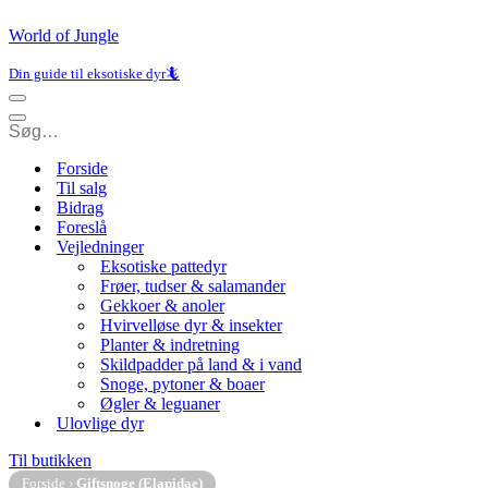
World of Jungle
Din guide til eksotiske dyr🦎
Navigation
menu
Navigation
menu
Forside
Til salg
Bidrag
Foreslå
Vejledninger
Eksotiske pattedyr
Frøer, tudser & salamander
Gekkoer & anoler
Hvirvelløse dyr & insekter
Planter & indretning
Skildpadder på land & i vand
Snoge, pytoner & boaer
Øgler & leguaner
Ulovlige dyr
Til butikken
Forside
›
Giftsnoge (Elapidae)