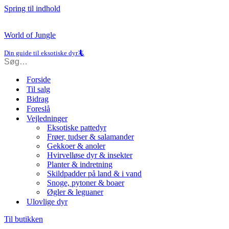
Spring til indhold
World of Jungle
Din guide til eksotiske dyr🦎
Forside
Til salg
Bidrag
Foreslå
Vejledninger
Eksotiske pattedyr
Frøer, tudser & salamander
Gekkoer & anoler
Hvirvelløse dyr & insekter
Planter & indretning
Skildpadder på land & i vand
Snoge, pytoner & boaer
Øgler & leguaner
Ulovlige dyr
Til butikken