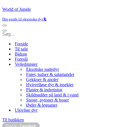
World of Jungle
Din guide til eksotiske dyr🦎
Navigation
menu
Navigation
menu
Forside
Til salg
Bidrag
Foreslå
Vejledninger
Eksotiske pattedyr
Frøer, tudser & salamander
Gekkoer & anoler
Hvirvelløse dyr & insekter
Planter & indretning
Skildpadder på land & i vand
Snoge, pytoner & boaer
Øgler & leguaner
Ulovlige dyr
Til butikken
Forside
›
Gøgefugle