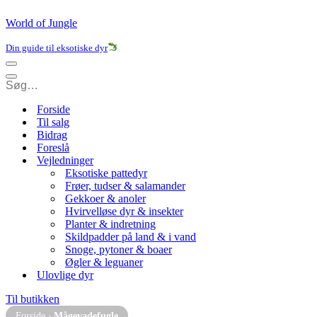
World of Jungle
Din guide til eksotiske dyr
Navigation
menu
Navigation
menu
Forside
Til salg
Bidrag
Foreslå
Vejledninger
Eksotiske pattedyr
Frøer, tudser & salamander
Gekkoer & anoler
Hvirvelløse dyr & insekter
Planter & indretning
Skildpadder på land & i vand
Snoge, pytoner & boaer
Øgler & leguaner
Ulovlige dyr
Til butikken
Forside
›
Mågevadefugle