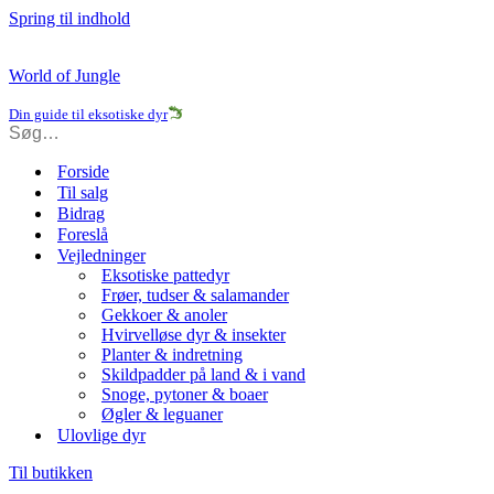
Spring til indhold
World of Jungle
Din guide til eksotiske dyr
Forside
Til salg
Bidrag
Foreslå
Vejledninger
Eksotiske pattedyr
Frøer, tudser & salamander
Gekkoer & anoler
Hvirvelløse dyr & insekter
Planter & indretning
Skildpadder på land & i vand
Snoge, pytoner & boaer
Øgler & leguaner
Ulovlige dyr
Til butikken