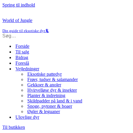
Spring til indhold
World of Jungle
Din guide til eksotiske dyr🦎
Forside
Til salg
Bidrag
Foreslå
Vejledninger
Eksotiske pattedyr
Frøer, tudser & salamander
Gekkoer & anoler
Hvirvelløse dyr & insekter
Planter & indretning
Skildpadder på land & i vand
Snoge, pytoner & boaer
Øgler & leguaner
Ulovlige dyr
Til butikken