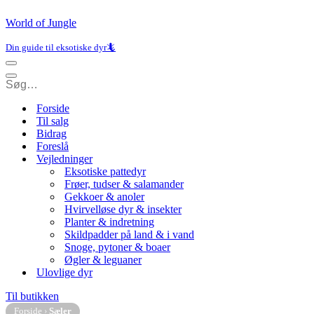
World of Jungle
Din guide til eksotiske dyr🦎
Navigation
menu
Navigation
menu
Forside
Til salg
Bidrag
Foreslå
Vejledninger
Eksotiske pattedyr
Frøer, tudser & salamander
Gekkoer & anoler
Hvirvelløse dyr & insekter
Planter & indretning
Skildpadder på land & i vand
Snoge, pytoner & boaer
Øgler & leguaner
Ulovlige dyr
Til butikken
Forside
›
Sæler