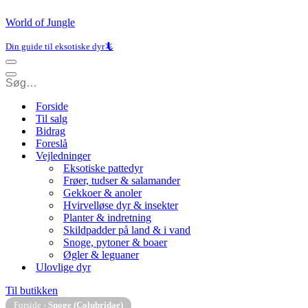
World of Jungle
Din guide til eksotiske dyr🦎
Navigation
menu
Navigation
menu
Forside
Til salg
Bidrag
Foreslå
Vejledninger
Eksotiske pattedyr
Frøer, tudser & salamander
Gekkoer & anoler
Hvirvelløse dyr & insekter
Planter & indretning
Skildpadder på land & i vand
Snoge, pytoner & boaer
Øgler & leguaner
Ulovlige dyr
Til butikken
Forside
›
Snoge (Colubridae)