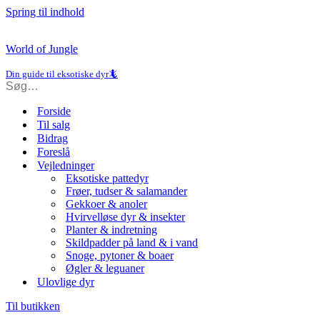
Spring til indhold
World of Jungle
Din guide til eksotiske dyr🦎
Forside
Til salg
Bidrag
Foreslå
Vejledninger
Eksotiske pattedyr
Frøer, tudser & salamander
Gekkoer & anoler
Hvirvelløse dyr & insekter
Planter & indretning
Skildpadder på land & i vand
Snoge, pytoner & boaer
Øgler & leguaner
Ulovlige dyr
Til butikken