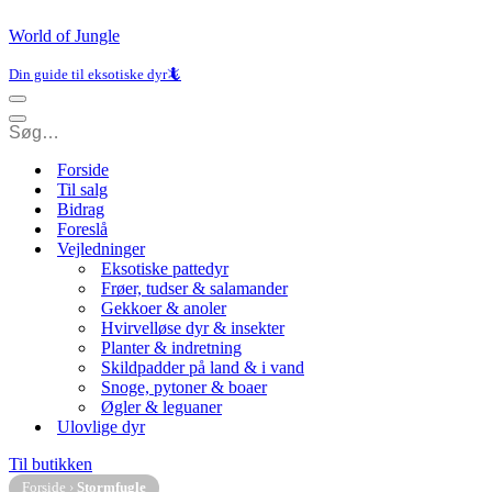
World of Jungle
Din guide til eksotiske dyr🦎
Navigation
menu
Navigation
menu
Forside
Til salg
Bidrag
Foreslå
Vejledninger
Eksotiske pattedyr
Frøer, tudser & salamander
Gekkoer & anoler
Hvirvelløse dyr & insekter
Planter & indretning
Skildpadder på land & i vand
Snoge, pytoner & boaer
Øgler & leguaner
Ulovlige dyr
Til butikken
Forside
›
Stormfugle