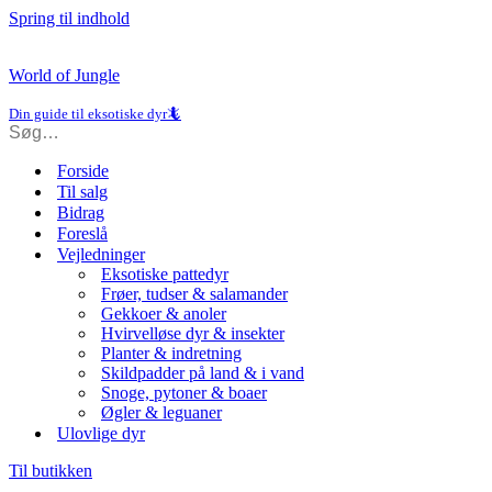
Spring til indhold
World of Jungle
Din guide til eksotiske dyr🦎
Forside
Til salg
Bidrag
Foreslå
Vejledninger
Eksotiske pattedyr
Frøer, tudser & salamander
Gekkoer & anoler
Hvirvelløse dyr & insekter
Planter & indretning
Skildpadder på land & i vand
Snoge, pytoner & boaer
Øgler & leguaner
Ulovlige dyr
Til butikken