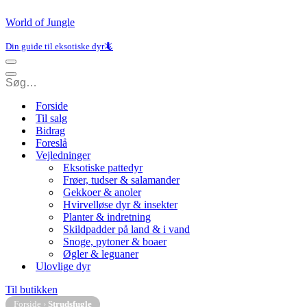
World of Jungle
Din guide til eksotiske dyr🦎
Navigation
menu
Navigation
menu
Forside
Til salg
Bidrag
Foreslå
Vejledninger
Eksotiske pattedyr
Frøer, tudser & salamander
Gekkoer & anoler
Hvirvelløse dyr & insekter
Planter & indretning
Skildpadder på land & i vand
Snoge, pytoner & boaer
Øgler & leguaner
Ulovlige dyr
Til butikken
Forside
›
Strudsfugle