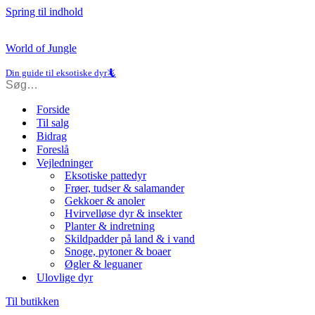
Spring til indhold
World of Jungle
Din guide til eksotiske dyr🦎
Forside
Til salg
Bidrag
Foreslå
Vejledninger
Eksotiske pattedyr
Frøer, tudser & salamander
Gekkoer & anoler
Hvirvelløse dyr & insekter
Planter & indretning
Skildpadder på land & i vand
Snoge, pytoner & boaer
Øgler & leguaner
Ulovlige dyr
Til butikken