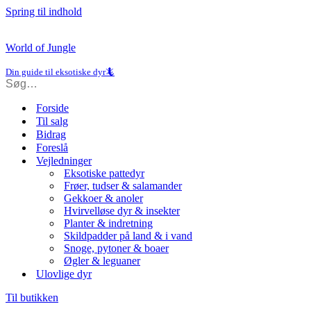
Spring til indhold
World of Jungle
Din guide til eksotiske dyr🦎
Forside
Til salg
Bidrag
Foreslå
Vejledninger
Eksotiske pattedyr
Frøer, tudser & salamander
Gekkoer & anoler
Hvirvelløse dyr & insekter
Planter & indretning
Skildpadder på land & i vand
Snoge, pytoner & boaer
Øgler & leguaner
Ulovlige dyr
Til butikken