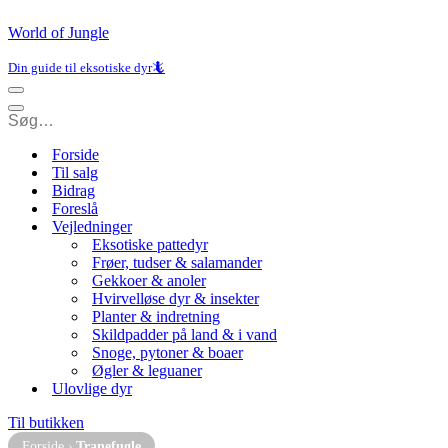
World of Jungle
Din guide til eksotiske dyr🦎
Navigation
menu
Navigation
menu
Forside
Til salg
Bidrag
Foreslå
Vejledninger
Eksotiske pattedyr
Frøer, tudser & salamander
Gekkoer & anoler
Hvirvelløse dyr & insekter
Planter & indretning
Skildpadder på land & i vand
Snoge, pytoner & boaer
Øgler & leguaner
Ulovlige dyr
Til butikken
Forside
›
Tranefugle