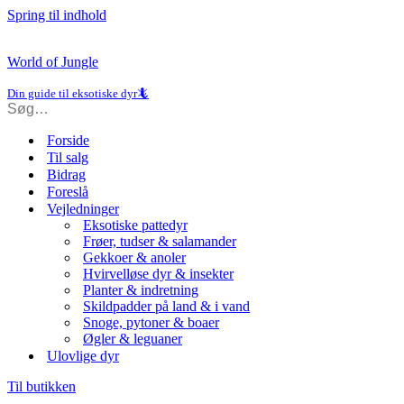
Spring til indhold
World of Jungle
Din guide til eksotiske dyr🦎
Forside
Til salg
Bidrag
Foreslå
Vejledninger
Eksotiske pattedyr
Frøer, tudser & salamander
Gekkoer & anoler
Hvirvelløse dyr & insekter
Planter & indretning
Skildpadder på land & i vand
Snoge, pytoner & boaer
Øgler & leguaner
Ulovlige dyr
Til butikken