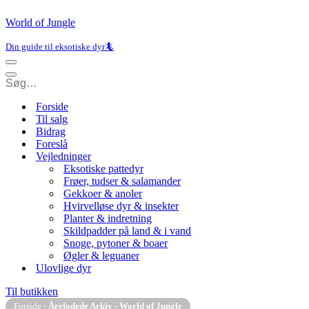
World of Jungle
Din guide til eksotiske dyr🦎
Navigation
menu
Navigation
menu
Forside
Til salg
Bidrag
Foreslå
Vejledninger
Eksotiske pattedyr
Frøer, tudser & salamander
Gekkoer & anoler
Hvirvelløse dyr & insekter
Planter & indretning
Skildpadder på land & i vand
Snoge, pytoner & boaer
Øgler & leguaner
Ulovlige dyr
Til butikken
Forside
›
Årefodede Arkiv - World of Jungle