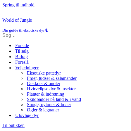
Spring til indhold
World of Jungle
Din guide til eksotiske dyr🦎
Forside
Til salg
Bidrag
Foreslå
Vejledninger
Eksotiske pattedyr
Frøer, tudser & salamander
Gekkoer & anoler
Hvirvelløse dyr & insekter
Planter & indretning
Skildpadder på land & i vand
Snoge, pytoner & boaer
Øgler & leguaner
Ulovlige dyr
Til butikken