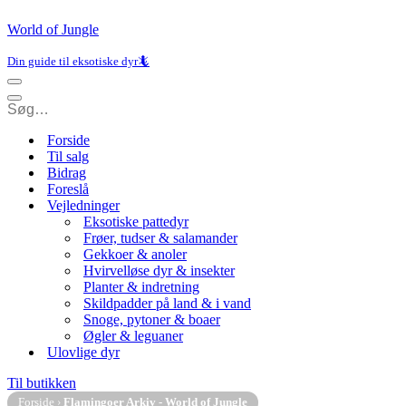
World of Jungle
Din guide til eksotiske dyr🦎
Navigation
menu
Navigation
menu
Forside
Til salg
Bidrag
Foreslå
Vejledninger
Eksotiske pattedyr
Frøer, tudser & salamander
Gekkoer & anoler
Hvirvelløse dyr & insekter
Planter & indretning
Skildpadder på land & i vand
Snoge, pytoner & boaer
Øgler & leguaner
Ulovlige dyr
Til butikken
Forside
›
Flamingoer Arkiv - World of Jungle