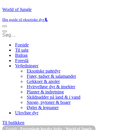
World of Jungle
Din guide til eksotiske dyr🦎
Navigation
menu
Navigation
menu
Forside
Til salg
Bidrag
Foreslå
Vejledninger
Eksotiske pattedyr
Frøer, tudser & salamander
Gekkoer & anoler
Hvirvelløse dyr & insekter
Planter & indretning
Skildpadder på land & i vand
Snoge, pytoner & boaer
Øgler & leguaner
Ulovlige dyr
Til butikken
Forside
›
Parrettåede hovdyr Arkiv - World of Jungle