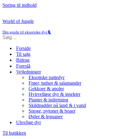
Spring til indhold
World of Jungle
Din guide til eksotiske dyr🦎
Forside
Til salg
Bidrag
Foreslå
Vejledninger
Eksotiske pattedyr
Frøer, tudser & salamander
Gekkoer & anoler
Hvirvelløse dyr & insekter
Planter & indretning
Skildpadder på land & i vand
Snoge, pytoner & boaer
Øgler & leguaner
Ulovlige dyr
Til butikken