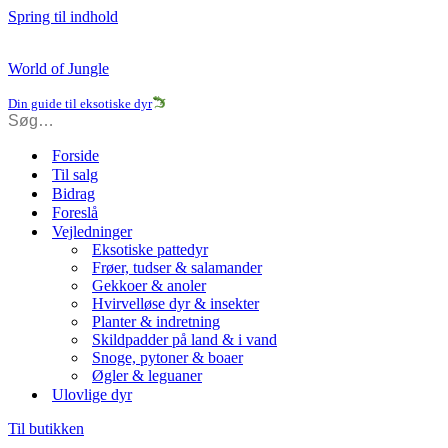
Spring til indhold
World of Jungle
Din guide til eksotiske dyr
Forside
Til salg
Bidrag
Foreslå
Vejledninger
Eksotiske pattedyr
Frøer, tudser & salamander
Gekkoer & anoler
Hvirvelløse dyr & insekter
Planter & indretning
Skildpadder på land & i vand
Snoge, pytoner & boaer
Øgler & leguaner
Ulovlige dyr
Til butikken