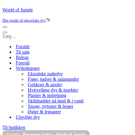
World of Jungle
Din guide til eksotiske dyr
Navigation
menu
Navigation
menu
Forside
Til salg
Bidrag
Foreslå
Vejledninger
Eksotiske pattedyr
Frøer, tudser & salamander
Gekkoer & anoler
Hvirvelløse dyr & insekter
Planter & indretning
Skildpadder på land & i vand
Snoge, pytoner & boaer
Øgler & leguaner
Ulovlige dyr
Til butikken
Forside
›
Pingviner Arkiv - World of Jungle