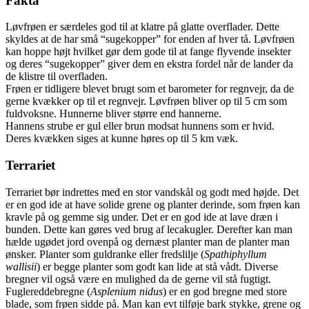
Fakta
Løvfrøen er særdeles god til at klatre på glatte overflader. Dette
skyldes at de har små “sugekopper” for enden af hver tå. Løvfrøen
kan hoppe højt hvilket gør dem gode til at fange flyvende insekter
og deres “sugekopper” giver dem en ekstra fordel når de lander da
de klistre til overfladen.
Frøen er tidligere blevet brugt som et barometer for regnvejr, da de
gerne kvækker op til et regnvejr. Løvfrøen bliver op til 5 cm som
fuldvoksne. Hunnerne bliver større end hannerne.
Hannens strube er gul eller brun modsat hunnens som er hvid.
Deres kvækken siges at kunne høres op til 5 km væk.
Terrariet
Terrariet bør indrettes med en stor vandskål og godt med højde. Det
er en god ide at have solide grene og planter derinde, som frøen kan
kravle på og gemme sig under. Det er en god ide at lave dræn i
bunden. Dette kan gøres ved brug af lecakugler. Derefter kan man
hælde ugødet jord ovenpå og dernæst planter man de planter man
ønsker. Planter som guldranke eller fredslilje (
Spathiphyllum
wallisii
) er begge planter som godt kan lide at stå vådt. Diverse
bregner vil også være en mulighed da de gerne vil stå fugtigt.
Fuglereddebregne (
Asplenium nidus
) er en god bregne med store
blade, som frøen sidde på. Man kan evt tilføje bark stykke, grene og