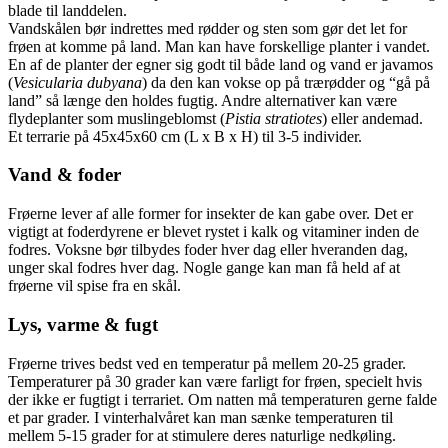
blade til landdelen.
Vandskålen bør indrettes med rødder og sten som gør det let for
frøen at komme på land. Man kan have forskellige planter i vandet.
En af de planter der egner sig godt til både land og vand er javamos
(
Vesicularia dubyana
) da den kan vokse op på trærødder og “gå på
land” så længe den holdes fugtig. Andre alternativer kan være
flydeplanter som muslingeblomst (
Pistia stratiotes
) eller andemad.
Et terrarie på 45x45x60 cm (L x B x H) til 3-5 individer.
Vand & foder
Frøerne lever af alle former for insekter de kan gabe over. Det er
vigtigt at foderdyrene er blevet rystet i kalk og vitaminer inden de
fodres. Voksne bør tilbydes foder hver dag eller hveranden dag,
unger skal fodres hver dag. Nogle gange kan man få held af at
frøerne vil spise fra en skål.
Lys, varme & fugt
Frøerne trives bedst ved en temperatur på mellem 20-25 grader.
Temperaturer på 30 grader kan være farligt for frøen, specielt hvis
der ikke er fugtigt i terrariet. Om natten må temperaturen gerne falde
et par grader. I vinterhalvåret kan man sænke temperaturen til
mellem 5-15 grader for at stimulere deres naturlige nedkøling.