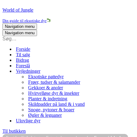
World of Jungle
Din guide til eksotiske dyr
Navigation menu
Navigation menu
Forside
Til salg
Bidrag
Foreslå
Vejledninger
Eksotiske pattedyr
Frøer, tudser & salamander
Gekkoer & anoler
Hvirvelløse dyr & insekter
Planter & indretning
Skildpadder på land & i vand
Snoge, pytoner & boaer
Øgler & leguaner
Ulovlige dyr
Til butikken