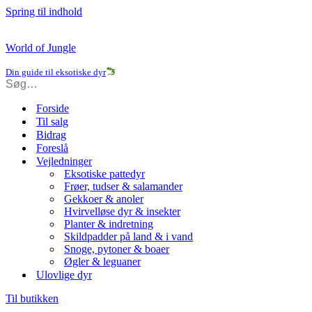
Spring til indhold
World of Jungle
Din guide til eksotiske dyr
Forside
Til salg
Bidrag
Foreslå
Vejledninger
Eksotiske pattedyr
Frøer, tudser & salamander
Gekkoer & anoler
Hvirvelløse dyr & insekter
Planter & indretning
Skildpadder på land & i vand
Snoge, pytoner & boaer
Øgler & leguaner
Ulovlige dyr
Til butikken