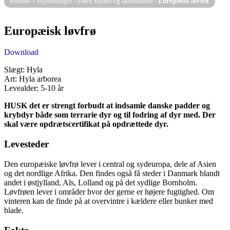
Forside
›
Vejledninger
›
Frøer, tudser og salamander
›
Europæisk løvfrø
Europæisk løvfrø
Download
Slægt: Hyla
Art: Hyla arborea
Levealder: 5-10 år
HUSK det er strengt forbudt at indsamle danske padder og
krybdyr både som terrarie dyr og til fodring af dyr med. Der
skal være opdrætscertifikat på opdrættede dyr.
Levesteder
Den europæiske løvfrø lever i central og sydeuropa, dele af Asien
og det nordlige Afrika. Den findes også få steder i Danmark blandt
andet i østjylland, Als, Lolland og på det sydlige Bornholm.
Løvfrøen lever i områder hvor der gerne er højere fugtighed. Om
vinteren kan de finde på at overvintre i kældere eller bunker med
blade.