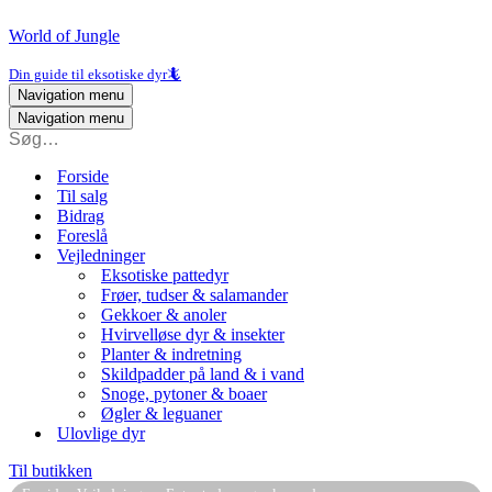
World of Jungle
Din guide til eksotiske dyr🦎
Navigation menu
Navigation menu
Forside
Til salg
Bidrag
Foreslå
Vejledninger
Eksotiske pattedyr
Frøer, tudser & salamander
Gekkoer & anoler
Hvirvelløse dyr & insekter
Planter & indretning
Skildpadder på land & i vand
Snoge, pytoner & boaer
Øgler & leguaner
Ulovlige dyr
Til butikken