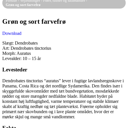
Forside
›
Vejledninger
›
Frøer, tudser og salamander
›
Grøn og sort farvefrø
Grøn og sort farvefrø
Download
Slægt: Dendrobates
Art: Dendrobates tinctorius
Morph: Auratus
Levealder: 10 – 15 år
Levesteder
Dendrobates tinctorius “auratus” lever i fugtige lavlandsregnskove i
Panama, Costa Rica og det nordlige Sydamerika. Den findes især i
skyggefulde skovområder med tæt bundvegetation, mosdækkede
rødder og store mængder nedfaldne blade. Habitatet byder på
konstant høj luftfugtighed, varme temperaturer og stabile klimaer
skabt af kraftig nedbør og tæt plantevækst. Frøerne opholder sig
primært nær skovbunden og i lave plante områder, hvor der er
mørke skjul og mange små vandlommer.
Fakta