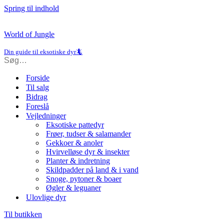
Spring til indhold
World of Jungle
Din guide til eksotiske dyr🦎
Forside
Til salg
Bidrag
Foreslå
Vejledninger
Eksotiske pattedyr
Frøer, tudser & salamander
Gekkoer & anoler
Hvirvelløse dyr & insekter
Planter & indretning
Skildpadder på land & i vand
Snoge, pytoner & boaer
Øgler & leguaner
Ulovlige dyr
Til butikken