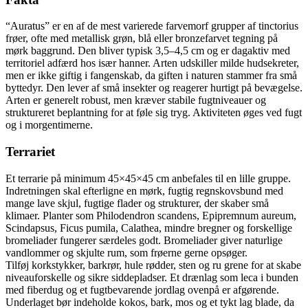
“Auratus” er en af de mest varierede farvemorf grupper af tinctorius
frøer, ofte med metallisk grøn, blå eller bronzefarvet tegning på
mørk baggrund. Den bliver typisk 3,5–4,5 cm og er dagaktiv med
territoriel adfærd hos især hanner. Arten udskiller milde hudsekreter,
men er ikke giftig i fangenskab, da giften i naturen stammer fra små
byttedyr. Den lever af små insekter og reagerer hurtigt på bevægelse.
Arten er generelt robust, men kræver stabile fugtniveauer og
struktureret beplantning for at føle sig tryg. Aktiviteten øges ved fugt
og i morgentimerne.
Terrariet
Et terrarie på minimum 45×45×45 cm anbefales til en lille gruppe.
Indretningen skal efterligne en mørk, fugtig regnskovsbund med
mange lave skjul, fugtige flader og strukturer, der skaber små
klimaer. Planter som Philodendron scandens, Epipremnum aureum,
Scindapsus, Ficus pumila, Calathea, mindre bregner og forskellige
bromeliader fungerer særdeles godt. Bromeliader giver naturlige
vandlommer og skjulte rum, som frøerne gerne opsøger.
Tilføj korkstykker, barkrør, hule rødder, sten og ru grene for at skabe
niveauforskelle og sikre siddepladser. Et drænlag som leca i bunden
med fiberdug og et fugtbevarende jordlag ovenpå er afgørende.
Underlaget bør indeholde kokos, bark, mos og et tykt lag blade, da