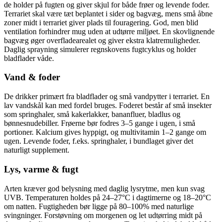
de holder på fugten og giver skjul for både frøer og levende foder.
Terrariet skal være tæt beplantet i sider og bagvæg, mens små åbne
zoner midt i terrariet giver plads til fouragering. God, men blid
ventilation forhindrer mug uden at udtørre miljøet. En skovlignende
bagvæg øger overfladearealet og giver ekstra klatremuligheder.
Daglig sprayning simulerer regnskovens fugtcyklus og holder
bladflader våde.
Vand & foder
De drikker primært fra bladflader og små vandpytter i terrariet. En
lav vandskål kan med fordel bruges. Foderet består af små insekter
som springhaler, små kakerlakker, bananfluer, bladlus og
bønnesnudebiller. Frøerne bør fodres 3–5 gange i ugen, i små
portioner. Kalcium gives hyppigt, og multivitamin 1–2 gange om
ugen. Levende foder, f.eks. springhaler, i bundlaget giver det
naturligt supplement.
Lys, varme & fugt
Arten kræver god belysning med daglig lysrytme, men kun svag
UVB. Temperaturen holdes på 24–27°C i dagtimerne og 18–20°C
om natten. Fugtigheden bør ligge på 80–100% med naturlige
svingninger. Forstøvning om morgenen og let udtørring midt på