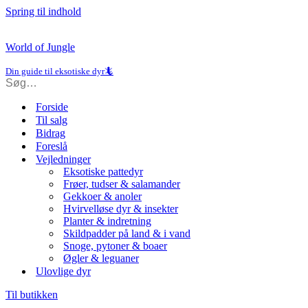
Spring til indhold
World of Jungle
Din guide til eksotiske dyr🦎
Forside
Til salg
Bidrag
Foreslå
Vejledninger
Eksotiske pattedyr
Frøer, tudser & salamander
Gekkoer & anoler
Hvirvelløse dyr & insekter
Planter & indretning
Skildpadder på land & i vand
Snoge, pytoner & boaer
Øgler & leguaner
Ulovlige dyr
Til butikken