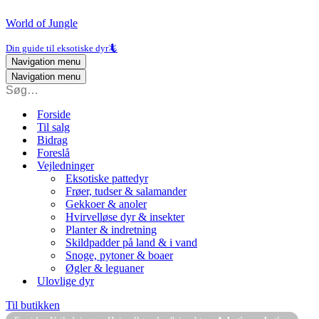
World of Jungle
Din guide til eksotiske dyr🦎
Navigation menu
Navigation menu
Forside
Til salg
Bidrag
Foreslå
Vejledninger
Eksotiske pattedyr
Frøer, tudser & salamander
Gekkoer & anoler
Hvirvelløse dyr & insekter
Planter & indretning
Skildpadder på land & i vand
Snoge, pytoner & boaer
Øgler & leguaner
Ulovlige dyr
Til butikken