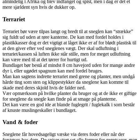
almindelig i Afrika og blev indfanget og spist, men i dag er det et
mere sjældent syn hvis de dukker op.
Terrariet
Terrariet bør være tilpas langt og bredt til at sneglen kan “strække”
sig fuldt ud uden at røre kanterne. De kan med fordel holdes i
plastikkasser dog er det vigtigt at låget ikke er af for blødt plastisk til
at den giver efter ved sneglenes vægt. Der skal udluftning i
terrariet/kassen så luften ikke står stille, men for meget udluftning
kan være med til at det tørrer for hurtigt ud.
Bundlaget bør bestå af mindst 8 cm havejord uden for mange andre
dyr i, eller ugødet spagnum kan med fordel bruges.
Man kan sagtens indrette terrariet med grene og planter, men undgå
hårde ting som sten og klippestykker da sneglene kan komme til
skade med deres skjold hvis de falder ned.
Vær opmærksom på hvilke planter du bruger og at de ikke er giftige
for sneglene da snegle kan finde på at smage på planterne.
Det kan være en god ide at blande fuglegrit / fuglekalk i som består
af knuste muslingeskaller i bundlaget.
Vand & foder
Sneglene får hovedsageligt væske via deres foder eller når der
forstøves hos dem. De spiser stort set alle former for grøntsager, man