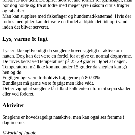
bør dog holde sig fra at fodre med meget syre i såsom citrus frugter
og rabarber.
Man kan supplere med fiskeflager og hundemad/kattemad. Hvis der
fodres med piller kan det være en fordel at bløde det lidt op i vand
inden det bliver serveret.
Lys, varme & fugt
Lys er ikke nødvendigt da sneglene hovedsageligt er aktive om
natten. Dog kan det være en fordel for at give en normal døgnrytme.
De trives bedst ved temperaturer på 25-29 grader i løbet af dagen.
Temperaturen må ikke komme under 15 grader da sneglen kan gå
hen og dø.
Fugtigen bør være forholdvis høj, gerne på 80-90%.
Bundlaget må gerne være fugtigt men ikke vådt.
Det er vigtigt at sneglene får tilbud kalk enten i form at sepia skaller
eller ved foderet.
Aktivitet
Sneglene er hovedsageligt nataktive, men kan også ses fremme i
dagtimerne.
©World of Jungle