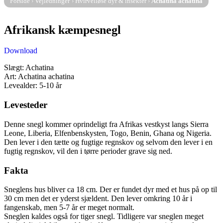
Forside
›
Vejledninger
›
Hvirvelløse dyr & insekter
›
Achatina achatina
Afrikansk kæmpesnegl
Download
Slægt: Achatina
Art: Achatina achatina
Levealder: 5-10 år
Levesteder
Denne snegl kommer oprindeligt fra Afrikas vestkyst langs Sierra
Leone, Liberia, Elfenbenskysten, Togo, Benin, Ghana og Nigeria.
Den lever i den tætte og fugtige regnskov og selvom den lever i en
fugtig regnskov, vil den i tørre perioder grave sig ned.
Fakta
Sneglens hus bliver ca 18 cm. Der er fundet dyr med et hus på op til
30 cm men det er yderst sjældent. Den lever omkring 10 år i
fangenskab, men 5-7 år er meget normalt.
Sneglen kaldes også for tiger snegl. Tidligere var sneglen meget