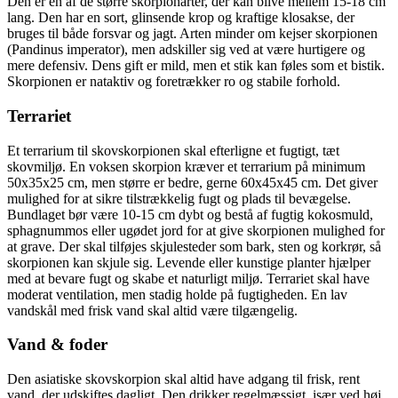
Den er en af de større skorpionarter, der kan blive mellem 15-18 cm
lang. Den har en sort, glinsende krop og kraftige klosakse, der
bruges til både forsvar og jagt. Arten minder om kejser skorpionen
(Pandinus imperator), men adskiller sig ved at være hurtigere og
mere defensiv. Dens gift er mild, men et stik kan føles som et bistik.
Skorpionen er nataktiv og foretrækker ro og stabile forhold.
Terrariet
Et terrarium til skovskorpionen skal efterligne et fugtigt, tæt
skovmiljø. En voksen skorpion kræver et terrarium på minimum
50x35x25 cm, men større er bedre, gerne 60x45x45 cm. Det giver
mulighed for at sikre tilstrækkelig fugt og plads til bevægelse.
Bundlaget bør være 10-15 cm dybt og bestå af fugtig kokosmuld,
sphagnummos eller ugødet jord for at give skorpionen mulighed for
at grave. Der skal tilføjes skjulesteder som bark, sten og korkrør, så
skorpionen kan skjule sig. Levende eller kunstige planter hjælper
med at bevare fugt og skabe et naturligt miljø. Terrariet skal have
moderat ventilation, men stadig holde på fugtigheden. En lav
vandskål med frisk vand skal altid være tilgængelig.
Vand & foder
Den asiatiske skovskorpion skal altid have adgang til frisk, rent
vand, der udskiftes dagligt. Den drikker regelmæssigt, især ved høj