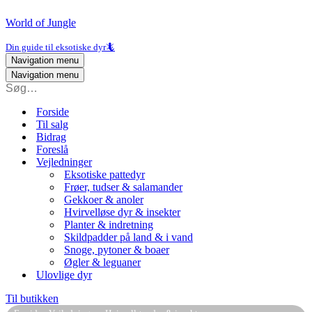
World of Jungle
Din guide til eksotiske dyr🦎
Navigation menu
Navigation menu
Forside
Til salg
Bidrag
Foreslå
Vejledninger
Eksotiske pattedyr
Frøer, tudser & salamander
Gekkoer & anoler
Hvirvelløse dyr & insekter
Planter & indretning
Skildpadder på land & i vand
Snoge, pytoner & boaer
Øgler & leguaner
Ulovlige dyr
Til butikken