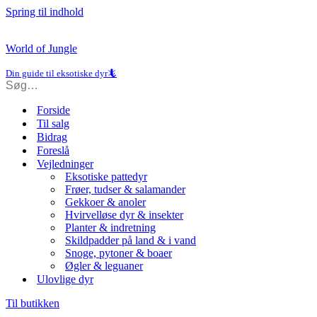
Spring til indhold
World of Jungle
Din guide til eksotiske dyr🦎
Forside
Til salg
Bidrag
Foreslå
Vejledninger
Eksotiske pattedyr
Frøer, tudser & salamander
Gekkoer & anoler
Hvirvelløse dyr & insekter
Planter & indretning
Skildpadder på land & i vand
Snoge, pytoner & boaer
Øgler & leguaner
Ulovlige dyr
Til butikken