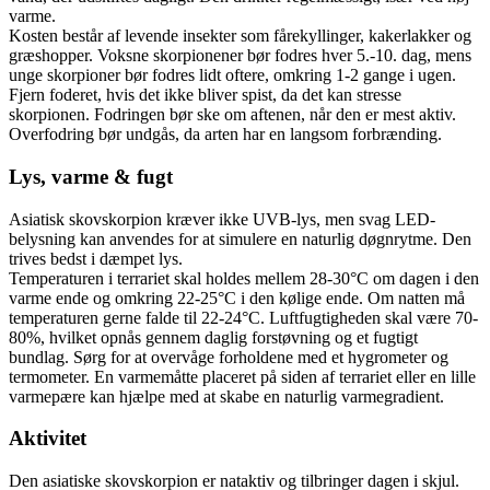
varme.
Kosten består af levende insekter som fårekyllinger, kakerlakker og
græshopper. Voksne skorpionener bør fodres hver 5.-10. dag, mens
unge skorpioner bør fodres lidt oftere, omkring 1-2 gange i ugen.
Fjern foderet, hvis det ikke bliver spist, da det kan stresse
skorpionen. Fodringen bør ske om aftenen, når den er mest aktiv.
Overfodring bør undgås, da arten har en langsom forbrænding.
Lys, varme & fugt
Asiatisk skovskorpion kræver ikke UVB-lys, men svag LED-
belysning kan anvendes for at simulere en naturlig døgnrytme. Den
trives bedst i dæmpet lys.
Temperaturen i terrariet skal holdes mellem 28-30°C om dagen i den
varme ende og omkring 22-25°C i den kølige ende. Om natten må
temperaturen gerne falde til 22-24°C. Luftfugtigheden skal være 70-
80%, hvilket opnås gennem daglig forstøvning og et fugtigt
bundlag. Sørg for at overvåge forholdene med et hygrometer og
termometer. En varmemåtte placeret på siden af terrariet eller en lille
varmepære kan hjælpe med at skabe en naturlig varmegradient.
Aktivitet
Den asiatiske skovskorpion er nataktiv og tilbringer dagen i skjul.