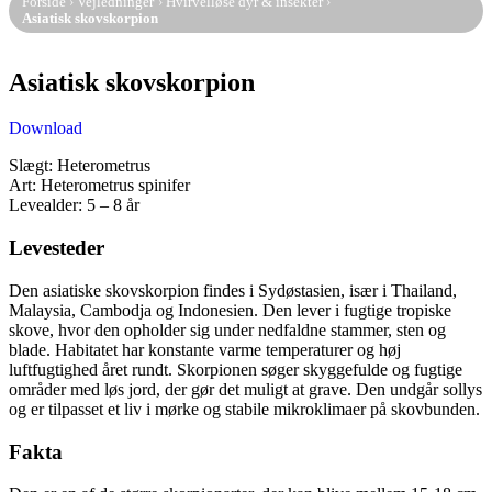
Forside
›
Vejledninger
›
Hvirvelløse dyr & insekter
›
Asiatisk skovskorpion
Asiatisk skovskorpion
Download
Slægt: Heterometrus
Art: Heterometrus spinifer
Levealder: 5 – 8 år
Levesteder
Den asiatiske skovskorpion findes i Sydøstasien, især i Thailand,
Malaysia, Cambodja og Indonesien. Den lever i fugtige tropiske
skove, hvor den opholder sig under nedfaldne stammer, sten og
blade. Habitatet har konstante varme temperaturer og høj
luftfugtighed året rundt. Skorpionen søger skyggefulde og fugtige
områder med løs jord, der gør det muligt at grave. Den undgår sollys
og er tilpasset et liv i mørke og stabile mikroklimaer på skovbunden.
Fakta