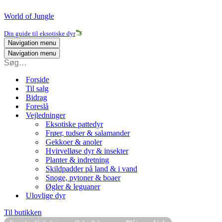
World of Jungle
Din guide til eksotiske dyr
Navigation menu
Navigation menu
Forside
Til salg
Bidrag
Foreslå
Vejledninger
Eksotiske pattedyr
Frøer, tudser & salamander
Gekkoer & anoler
Hvirvelløse dyr & insekter
Planter & indretning
Skildpadder på land & i vand
Snoge, pytoner & boaer
Øgler & leguaner
Ulovlige dyr
Til butikken