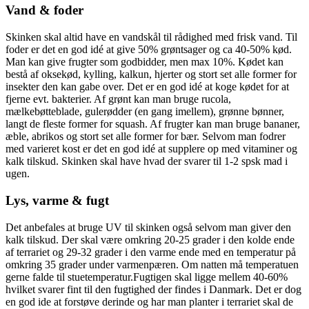
Vand & foder
Skinken skal altid have en vandskål til rådighed med frisk vand. Til
foder er det en god idé at give 50% grøntsager og ca 40-50% kød.
Man kan give frugter som godbidder, men max 10%. Kødet kan
bestå af oksekød, kylling, kalkun, hjerter og stort set alle former for
insekter den kan gabe over. Det er en god idé at koge kødet for at
fjerne evt. bakterier. Af grønt kan man bruge rucola,
mælkebøtteblade, gulerødder (en gang imellem), grønne bønner,
langt de fleste former for squash. Af frugter kan man bruge bananer,
æble, abrikos og stort set alle former for bær. Selvom man fodrer
med varieret kost er det en god idé at supplere op med vitaminer og
kalk tilskud. Skinken skal have hvad der svarer til 1-2 spsk mad i
ugen.
Lys, varme & fugt
Det anbefales at bruge UV til skinken også selvom man giver den
kalk tilskud. Der skal være omkring 20-25 grader i den kolde ende
af terrariet og 29-32 grader i den varme ende med en temperatur på
omkring 35 grader under varmenpæren. Om natten må temperatuen
gerne falde til stuetemperatur.Fugtigen skal ligge mellem 40-60%
hvilket svarer fint til den fugtighed der findes i Danmark. Det er dog
en god ide at forstøve derinde og har man planter i terrariet skal de