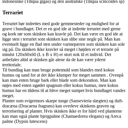
indonesiske (Tiliqua gigas) og den australske (Tiliqua scincoides sp)
Terrariet
Terrariet bør indrettes med gode gemmesteder og mulighed for at
grave i bundlaget. Det er en god ide at indrette terrariet med grene
og kork rør som skinken kan kravle på. Det kan være en god ide at
ligge sten i terrariet som skinken kan slibe sine negle på. Man kan
eventuelt ligge en flad sten under varmepæren som skinken kan sole
sig på. Da skinken ikke kravler så meget i højden er et terrarie på
mindst 120x60x60 (L x B x H) er stort nok til et individ. Det
anbefales altid at skinken går alene da de kan være yderst
territoriale.
Til bundlag kan man bruge pottemuld som blandes med kokus
humus og sand for at det ikke klumper for meget sammen
.
Ovenpå
kan man enten bruge bark eller blade som dekoration. Man kan
nøjes med enten ugødet spagnum eller kokus humus, men kokus
humus har en tildens til at blive meget sumpet hvis bundlaget vandes
meget.
Planter som svigermors skarpe tunge (Sansevieria slægten) og duft-
dracæna (Dracaena fragrans) kan overleve skinkens graven og
terrorisering af planter. Hvis skinken ikke er for hård ved planterne
kan man også plante bjergpalme (Chamaedorea elegans) og Areca
palme (Dypsis lutescens)