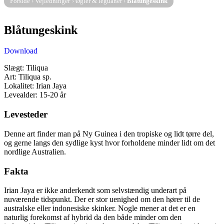
Forside
›
Vejledninger
›
Øgler & leguaner
›
Blåtungeskink
Blåtungeskink
Download
Slægt: Tiliqua
Art: Tiliqua sp.
Lokalitet: Irian Jaya
Levealder: 15-20 år
Levesteder
Denne art finder man på Ny Guinea i den tropiske og lidt tørre del,
og gerne langs den sydlige kyst hvor forholdene minder lidt om det
nordlige Australien.
Fakta
Irian Jaya er ikke anderkendt som selvstændig underart på
nuværende tidspunkt. Der er stor uenighed om den hører til de
australske eller indonesiske skinker. Nogle mener at det er en
naturlig forekomst af hybrid da den både minder om den