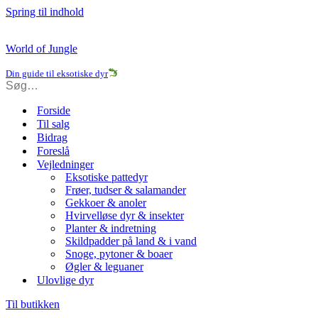
Spring til indhold
World of Jungle
Din guide til eksotiske dyr
Forside
Til salg
Bidrag
Foreslå
Vejledninger
Eksotiske pattedyr
Frøer, tudser & salamander
Gekkoer & anoler
Hvirvelløse dyr & insekter
Planter & indretning
Skildpadder på land & i vand
Snoge, pytoner & boaer
Øgler & leguaner
Ulovlige dyr
Til butikken