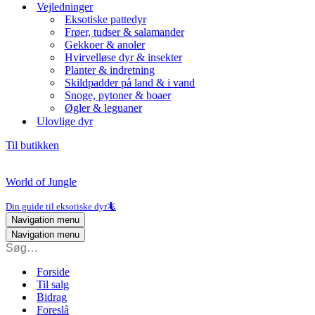
Vejledninger
Eksotiske pattedyr
Frøer, tudser & salamander
Gekkoer & anoler
Hvirvelløse dyr & insekter
Planter & indretning
Skildpadder på land & i vand
Snoge, pytoner & boaer
Øgler & leguaner
Ulovlige dyr
Til butikken
World of Jungle
Din guide til eksotiske dyr🦎
Navigation menu
Navigation menu
Forside
Til salg
Bidrag
Foreslå