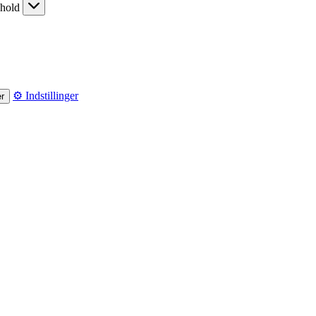
dhold
⚙️ Indstillinger
er