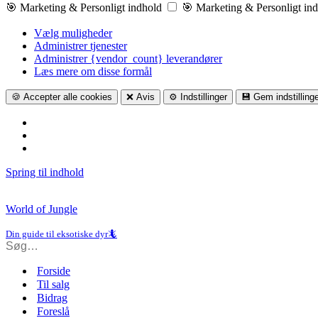
🎯 Marketing & Personligt indhold
🎯 Marketing & Personligt in
Vælg muligheder
Administrer tjenester
Administrer {vendor_count} leverandører
Læs mere om disse formål
🍪 Accepter alle cookies
❌ Avis
⚙️ Indstillinger
💾 Gem indstilling
Spring til indhold
World of Jungle
Din guide til eksotiske dyr🦎
Forside
Til salg
Bidrag
Foreslå