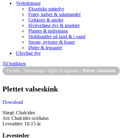
Vejledninger
Eksotiske pattedyr
Frøer, tudser & salamander
Gekkoer & anoler
Hvirvelløse dyr & insekter
Planter & indretning
Skildpadder på land & i vand
Snoge, pytoner & boaer
Øgler & leguaner
Ulovlige dyr
Til butikken
Forside
›
Vejledninger
›
Øgler & leguaner
›
Plettet valseskink
Plettet valseskink
Download
Slægt: Chalcides
Art: Chalcides ocellatus
Levealder: 10-15 år
Levesteder