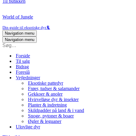
Til butikken
World of Jungle
Din guide til eksotiske dyr🦎
Navigation menu
Navigation menu
Forside
Til salg
Bidrag
Foreslå
Vejledninger
Eksotiske pattedyr
Frøer, tudser & salamander
Gekkoer & anoler
Hvirvelløse dyr & insekter
Planter & indretning
Skildpadder på land & i vand
Snoge, pytoner & boaer
Øgler & leguaner
Ulovlige dyr