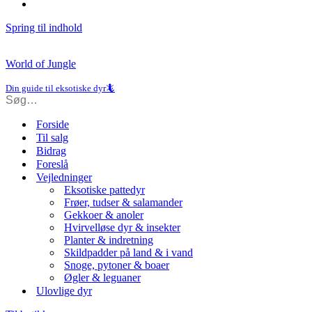
Spring til indhold
World of Jungle
Din guide til eksotiske dyr🦎
Forside
Til salg
Bidrag
Foreslå
Vejledninger
Eksotiske pattedyr
Frøer, tudser & salamander
Gekkoer & anoler
Hvirvelløse dyr & insekter
Planter & indretning
Skildpadder på land & i vand
Snoge, pytoner & boaer
Øgler & leguaner
Ulovlige dyr