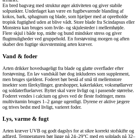
En bred bagvæg med struktur øger aktiviteten og giver stabile
solpunkter. Underlaget kan være en fugtbevarende blanding af
kokos, bark, sphagnum og blade, som hjælper med at opretholde
tropisk fugtighed uden at blive vådt. Store blade fra Scindapsus eller
Monstera kan bruges som hvile- og skjulesteder i mellemhøjde.
Flere skjul i både top, midte og bund mindsker stress og giver
flugtmuligheder ved gruppehold. En forstøvning morgen og aften
skaber den fugtige skovstemning arten kræver.
Vand & foder
Arten drikker hovedsageligt fra blade og glatte overflader efter
forstøvning. En lav vandskål bør dog inkluderes som supplement,
men bruges sjældent. Foderet bør bestå af små til mellemstore
insekter som fårekyllinger, græshopper, kakerlakker, voksmøllarver
og soldaterfluelarver. Byttet skal være livligt og i passende størrelse.
Foderet vendes i calcium og gives ved de fleste fodringer, mens
multivitamin bruges 1–2 gange ugentligt. Dyrene er aktive jægere
og trives bedst med livligt, varieret foder.
Lys, varme & fugt
Arten kræver UVB og godt dagslys for at sikre korrekt stofskifte og
adfærd. Temperaturen bør ligge på 24–29°C med en solplads på 32–