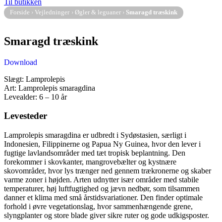
Til butikken
Forside
›
Vejledninger
›
Øgler & leguaner
›
Smaragd træskink
Smaragd træskink
Download
Slægt: Lamprolepis
Art: Lamprolepis smaragdina
Levealder: 6 – 10 år
Levesteder
Lamprolepis smaragdina er udbredt i Sydøstasien, særligt i
Indonesien, Filippinerne og Papua Ny Guinea, hvor den lever i
fugtige lavlandsområder med tæt tropisk beplantning. Den
forekommer i skovkanter, mangrovebælter og kystnære
skovområder, hvor lys trænger ned gennem trækronerne og skaber
varme zoner i højden. Arten udnytter især områder med stabile
temperaturer, høj luftfugtighed og jævn nedbør, som tilsammen
danner et klima med små årstidsvariationer. Den finder optimale
forhold i øvre vegetationslag, hvor sammenhængende grene,
slyngplanter og store blade giver sikre ruter og gode udkigsposter.