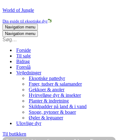
World of Jungle
Din guide til eksotiske dyr
Navigation menu
Navigation menu
Forside
Til salg
Bidrag
Foreslå
Vejledninger
Eksotiske pattedyr
Frøer, tudser & salamander
Gekkoer & anoler
Hvirvelløse dyr & insekter
Planter & indretning
Skildpadder på land & i vand
Snoge, pytoner & boaer
Øgler & leguaner
Ulovlige dyr
Til butikken