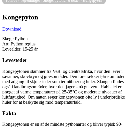
Forside
›
Vejledninger
›
Snoge, pytoner & boaer
›
Kongepyton
Kongepyton
Download
Slægt: Python
Art: Python regius
Levealder: 15-25 år
Levesteder
Kongepytonen stammer fra Vest- og Centralafrika, hvor den lever i
savanner, skovbryn og græsområder. Den foretrækker tørre områder
med adgang til skjulesteder som termitboer og huler. Slangen findes
også i landbrugsområder, hvor den jager små gnavere. Habitatet er
præget af varme temperaturer på 25-35°C og moderate niveauer af
luftfugtighed. Om natten søger kongepytonen ofte ly i underjordiske
huler for at beskytte sig mod temperaturfald.
Fakta
Kongepytonen er en af de mindste pythonarter og bliver typisk 90-