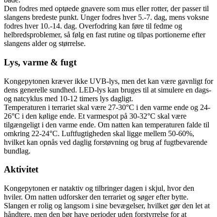
Den fodres med optøede gnavere som mus eller rotter, der passer til
slangens bredeste punkt. Unger fodres hver 5.-7. dag, mens voksne
fodres hver 10.-14. dag. Overfodring kan føre til fedme og
helbredsproblemer, så følg en fast rutine og tilpas portionerne efter
slangens alder og størrelse.
Lys, varme & fugt
Kongepytonen kræver ikke UVB-lys, men det kan være gavnligt for
dens generelle sundhed. LED-lys kan bruges til at simulere en dags-
og natcyklus med 10-12 timers lys dagligt.
Temperaturen i terrariet skal være 27-30°C i den varme ende og 24-
26°C i den kølige ende. Et varmespot på 30-32°C skal være
tilgængeligt i den varme ende. Om natten kan temperaturen falde til
omkring 22-24°C. Luftfugtigheden skal ligge mellem 50-60%,
hvilket kan opnås ved daglig forstøvning og brug af fugtbevarende
bundlag.
Aktivitet
Kongepytonen er nataktiv og tilbringer dagen i skjul, hvor den
hviler. Om natten udforsker den terrariet og søger efter bytte.
Slangen er rolig og langsom i sine bevægelser, hvilket gør den let at
håndtere, men den bør have perioder uden forstyrrelse for at