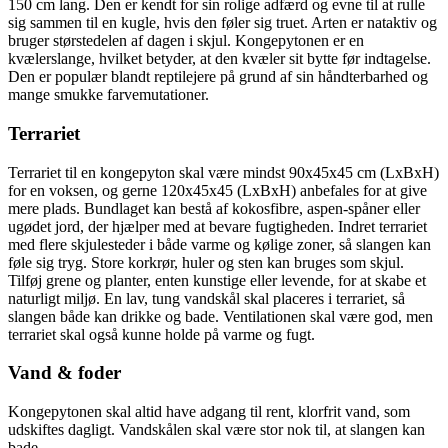
150 cm lang. Den er kendt for sin rolige adfærd og evne til at rulle
sig sammen til en kugle, hvis den føler sig truet. Arten er nataktiv og
bruger størstedelen af dagen i skjul. Kongepytonen er en
kvælerslange, hvilket betyder, at den kvæler sit bytte før indtagelse.
Den er populær blandt reptilejere på grund af sin håndterbarhed og
mange smukke farvemutationer.
Terrariet
Terrariet til en kongepyton skal være mindst 90x45x45 cm (LxBxH)
for en voksen, og gerne 120x45x45 (LxBxH) anbefales for at give
mere plads. Bundlaget kan bestå af kokosfibre, aspen-spåner eller
ugødet jord, der hjælper med at bevare fugtigheden. Indret terrariet
med flere skjulesteder i både varme og kølige zoner, så slangen kan
føle sig tryg. Store korkrør, huler og sten kan bruges som skjul.
Tilføj grene og planter, enten kunstige eller levende, for at skabe et
naturligt miljø. En lav, tung vandskål skal placeres i terrariet, så
slangen både kan drikke og bade. Ventilationen skal være god, men
terrariet skal også kunne holde på varme og fugt.
Vand & foder
Kongepytonen skal altid have adgang til rent, klorfrit vand, som
udskiftes dagligt. Vandskålen skal være stor nok til, at slangen kan
bade.