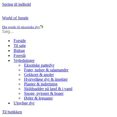
Spring til indhold
World of Jungle
Din guide til eksotiske dyr
Forside
Til salg
Bidrag
Foreslå
Vejledninger
Eksotiske pattedyr
Frøer, tudser & salamander
Gekkoer & anoler
Hvirvelløse dyr & insekter
Planter & indretning
Skildpadder på land & i vand
Snoge, pytoner & boaer
Øgler & leguaner
Ulovlige dyr
Til butikken