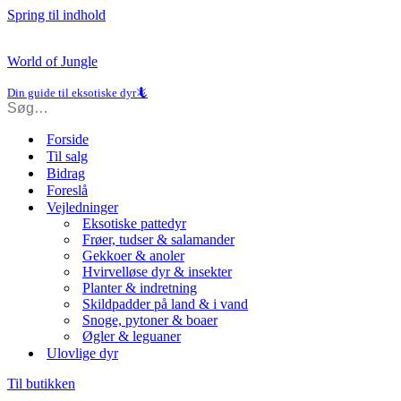
Spring til indhold
World of Jungle
Din guide til eksotiske dyr🦎
Forside
Til salg
Bidrag
Foreslå
Vejledninger
Eksotiske pattedyr
Frøer, tudser & salamander
Gekkoer & anoler
Hvirvelløse dyr & insekter
Planter & indretning
Skildpadder på land & i vand
Snoge, pytoner & boaer
Øgler & leguaner
Ulovlige dyr
Til butikken