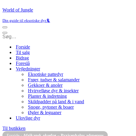
World of Jungle
Din guide til eksotiske dyr🦎
Navigation
menu
Navigation
menu
Forside
Til salg
Bidrag
Foreslå
Vejledninger
Eksotiske pattedyr
Frøer, tudser & salamander
Gekkoer & anoler
Hvirvelløse dyr & insekter
Planter & indretning
Skildpadder på land & i vand
Snoge, pytoner & boaer
Øgler & leguaner
Ulovlige dyr
Til butikken
Forside
›
Afrikansk oksefrø – Pyxicephalus adspersus