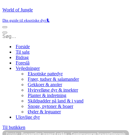
World of Jungle
Din guide til eksotiske dyr🦎
Navigation
menu
Navigation
menu
Forside
Til salg
Bidrag
Foreslå
Vejledninger
Eksotiske pattedyr
Frøer, tudser & salamander
Gekkoer & anoler
Hvirvelløse dyr & insekter
Planter & indretning
Skildpadder på land & i vand
Snoge, pytoner & boaer
Øgler & leguaner
Ulovlige dyr
Til butikken
Forside
›
Bawangling leopard gekko – Goniurosaurus bawanglingensis