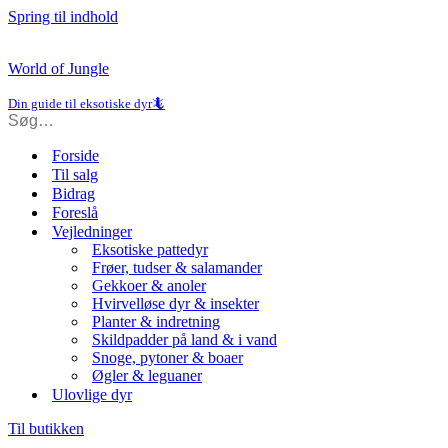
Spring til indhold
World of Jungle
Din guide til eksotiske dyr🦎
Forside
Til salg
Bidrag
Foreslå
Vejledninger
Eksotiske pattedyr
Frøer, tudser & salamander
Gekkoer & anoler
Hvirvelløse dyr & insekter
Planter & indretning
Skildpadder på land & i vand
Snoge, pytoner & boaer
Øgler & leguaner
Ulovlige dyr
Til butikken