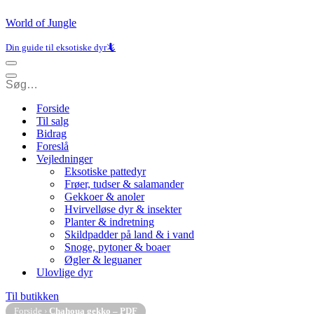
World of Jungle
Din guide til eksotiske dyr🦎
Navigation
menu
Navigation
menu
Forside
Til salg
Bidrag
Foreslå
Vejledninger
Eksotiske pattedyr
Frøer, tudser & salamander
Gekkoer & anoler
Hvirvelløse dyr & insekter
Planter & indretning
Skildpadder på land & i vand
Snoge, pytoner & boaer
Øgler & leguaner
Ulovlige dyr
Til butikken
Forside
›
Chahoua gekko – PDF