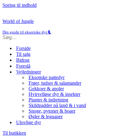
Spring til indhold
World of Jungle
Din guide til eksotiske dyr🦎
Forside
Til salg
Bidrag
Foreslå
Vejledninger
Eksotiske pattedyr
Frøer, tudser & salamander
Gekkoer & anoler
Hvirvelløse dyr & insekter
Planter & indretning
Skildpadder på land & i vand
Snoge, pytoner & boaer
Øgler & leguaner
Ulovlige dyr
Til butikken