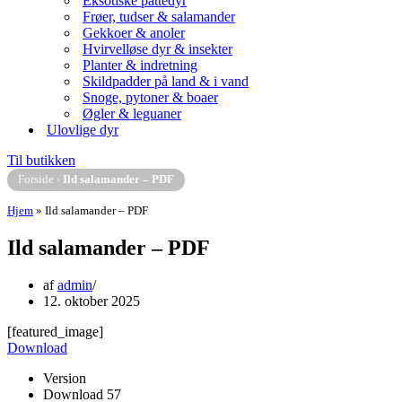
Eksotiske pattedyr
Frøer, tudser & salamander
Gekkoer & anoler
Hvirvelløse dyr & insekter
Planter & indretning
Skildpadder på land & i vand
Snoge, pytoner & boaer
Øgler & leguaner
Ulovlige dyr
Til butikken
Forside
›
Ild salamander – PDF
Hjem
»
Ild salamander – PDF
Ild salamander – PDF
af
admin
12. oktober 2025
[featured_image]
Download
Version
Download
57