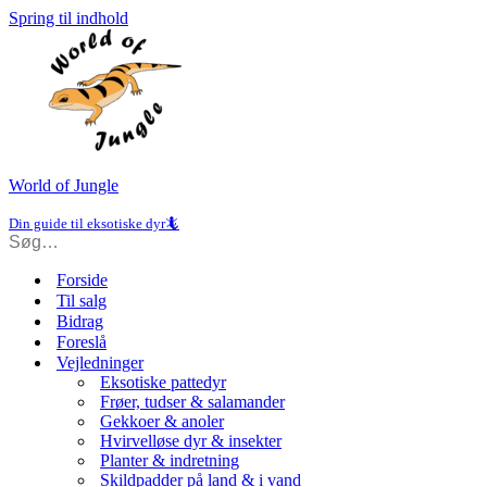
Spring til indhold
World of Jungle
Din guide til eksotiske dyr🦎
Forside
Til salg
Bidrag
Foreslå
Vejledninger
Eksotiske pattedyr
Frøer, tudser & salamander
Gekkoer & anoler
Hvirvelløse dyr & insekter
Planter & indretning
Skildpadder på land & i vand