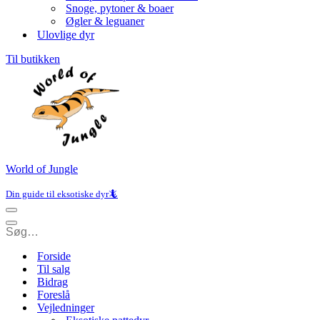
Snoge, pytoner & boaer
Øgler & leguaner
Ulovlige dyr
Til butikken
World of Jungle
Din guide til eksotiske dyr🦎
Navigation
menu
Navigation
menu
Forside
Til salg
Bidrag
Foreslå
Vejledninger