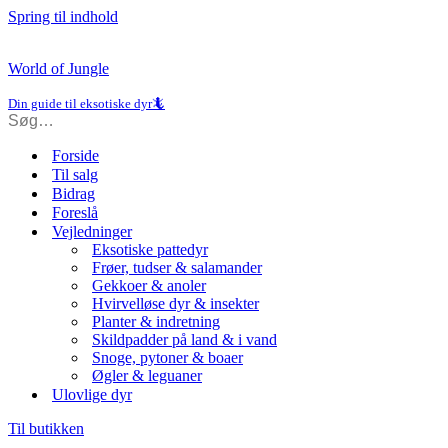
Spring til indhold
World of Jungle
Din guide til eksotiske dyr🦎
Forside
Til salg
Bidrag
Foreslå
Vejledninger
Eksotiske pattedyr
Frøer, tudser & salamander
Gekkoer & anoler
Hvirvelløse dyr & insekter
Planter & indretning
Skildpadder på land & i vand
Snoge, pytoner & boaer
Øgler & leguaner
Ulovlige dyr
Til butikken