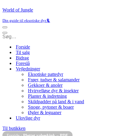
World of Jungle
Din guide til eksotiske dyr🦎
Navigation
menu
Navigation
menu
Forside
Til salg
Bidrag
Foreslå
Vejledninger
Eksotiske pattedyr
Frøer, tudser & salamander
Gekkoer & anoler
Hvirvelløse dyr & insekter
Planter & indretning
Skildpadder på land & i vand
Snoge, pytoner & boaer
Øgler & leguaner
Ulovlige dyr
Til butikken
Forside
›
Plettet valseskink – PDF