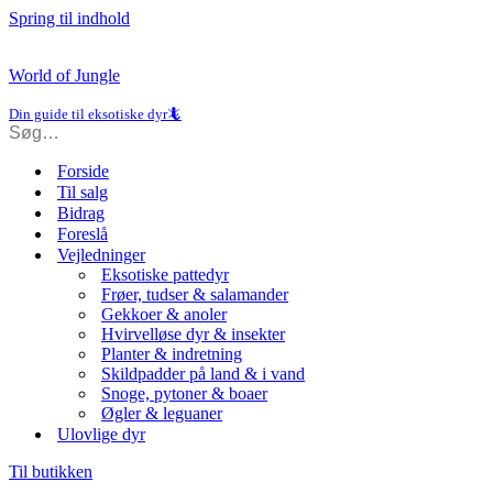
Spring til indhold
World of Jungle
Din guide til eksotiske dyr🦎
Forside
Til salg
Bidrag
Foreslå
Vejledninger
Eksotiske pattedyr
Frøer, tudser & salamander
Gekkoer & anoler
Hvirvelløse dyr & insekter
Planter & indretning
Skildpadder på land & i vand
Snoge, pytoner & boaer
Øgler & leguaner
Ulovlige dyr
Til butikken