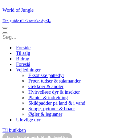
World of Jungle
Din guide til eksotiske dyr🦎
Navigation
menu
Navigation
menu
Forside
Til salg
Bidrag
Foreslå
Vejledninger
Eksotiske pattedyr
Frøer, tudser & salamander
Gekkoer & anoler
Hvirvelløse dyr & insekter
Planter & indretning
Skildpadder på land & i vand
Snoge, pytoner & boaer
Øgler & leguaner
Ulovlige dyr
Til butikken
Forside
›
Satanisk bladhalegekko