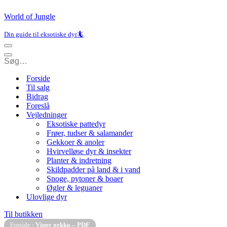
World of Jungle
Din guide til eksotiske dyr🦎
Navigation
menu
Navigation
menu
Forside
Til salg
Bidrag
Foreslå
Vejledninger
Eksotiske pattedyr
Frøer, tudser & salamander
Gekkoer & anoler
Hvirvelløse dyr & insekter
Planter & indretning
Skildpadder på land & i vand
Snoge, pytoner & boaer
Øgler & leguaner
Ulovlige dyr
Til butikken
Forside
›
Viper gekko – PDF