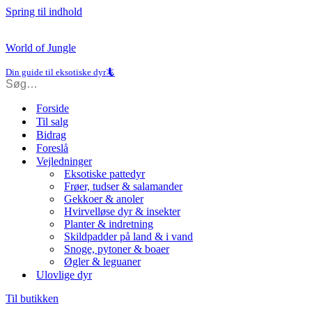
Spring til indhold
World of Jungle
Din guide til eksotiske dyr🦎
Forside
Til salg
Bidrag
Foreslå
Vejledninger
Eksotiske pattedyr
Frøer, tudser & salamander
Gekkoer & anoler
Hvirvelløse dyr & insekter
Planter & indretning
Skildpadder på land & i vand
Snoge, pytoner & boaer
Øgler & leguaner
Ulovlige dyr
Til butikken